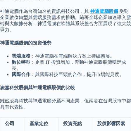
神通電腦作為台灣知名的資訊科技公司，其
神通電腦股價
受到
企業數位轉型與雲端服務需求的推動。隨著全球企業加速導入雲
端與大數據分析，神通電腦在軟體與系統整合方面展現了強大競
爭力。
神通電腦股價的投資優
勢
雲端服務
：神通電腦在雲端解決方案上持續擴展。
數位轉型
：企業 IT 投資增加，帶動神通電腦股價穩定成
長。
國際合作
：與國際科技巨頭的合作，提升市場能見度。
凌嘉科技股價與神通電腦股價的比
較
雖然凌嘉科技與神通電腦分屬不同產業，但兩者在台灣股市中都
具有代表性。
公司
產業定
位
投資亮
點
股價影響因
素