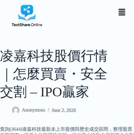
凌嘉科技股價行情
｜怎麼買賣・安全
交割 – IPO贏家
Anonymous
June 2, 2026
查詢(3644)凌嘉科技最新未上市股價與歷史成交區間，整理股票