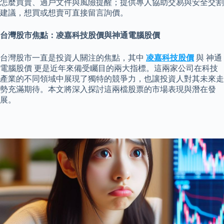
怎麼買賣、過戶文件與風險提醒；提供專人協助交易與安全交割
建議，想買或想賣可直接留言詢價。
台灣股市焦點：凌嘉科技股價與神通電腦股價
台灣股市一直是投資人關注的焦點，其中
凌嘉科技股價
與 神通
電腦股價 更是近年來備受矚目的兩大指標。這兩家公司在科技
產業的不同領域中展現了獨特的競爭力，也讓投資人對其未來走
勢充滿期待。本文將深入探討這兩檔股票的市場表現與潛在發
展。