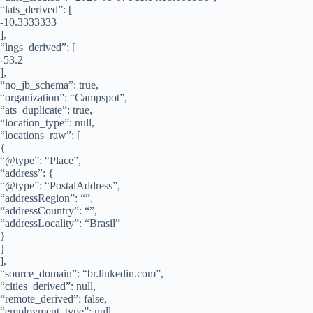
“lats_derived”: [
-10.3333333
],
“lngs_derived”: [
-53.2
],
“no_jb_schema”: true,
“organization”: “Campspot”,
“ats_duplicate”: true,
“location_type”: null,
“locations_raw”: [
{
“@type”: “Place”,
“address”: {
“@type”: “PostalAddress”,
“addressRegion”: “”,
“addressCountry”: “”,
“addressLocality”: “Brasil”
}
}
],
“source_domain”: “br.linkedin.com”,
“cities_derived”: null,
“remote_derived”: false,
“employment_type”: null,