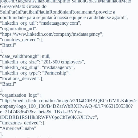
jogos:nAlagoasnAmazônianEspírito SantonGoiásnMaranhãonMato
Grosso/Mato Grosso do
SulnParánParaíbanPiauínRondônianRoraimannAproveite a
oportunidade para se juntar à nossa equipe e candidate-se agora!”,
“linkedin_org_url”: “msdataagency.com”,
“organization_url”:
“https://www.linkedin.com/company/msdataagency”,
“countries_derived”: [
“Brazil”
],
“date_validthrough”: null,
“linkedin_org_size”: “201-500 employees”,
“linkedin_org_slug”: “msdataagency”,
“linkedin_org_type”: “Partnership”,
“locations_derived”: [
“Brazil”
],
“organization_logo”:
“https://media.licdn.com/dms/image/v2/D4D0BAQECxI7VILK4qw/c
ompany-logo_100_100/B4DZarWbRXHwAQ-/0/1746631505380?
e=2147483647&v=beta&t=1Bxk-t3NYy-
iDDDRB1RSHIk3RWPV6poChTe0KGXJCwc”,
“timezones_derived”: [
“America/Cuiaba”
],