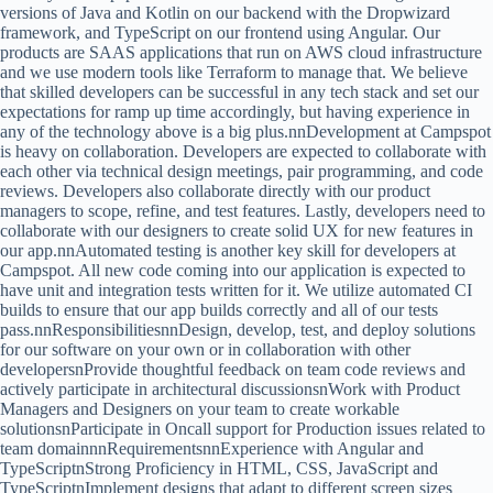
versions of Java and Kotlin on our backend with the Dropwizard
framework, and TypeScript on our frontend using Angular. Our
products are SAAS applications that run on AWS cloud infrastructure
and we use modern tools like Terraform to manage that. We believe
that skilled developers can be successful in any tech stack and set our
expectations for ramp up time accordingly, but having experience in
any of the technology above is a big plus.nnDevelopment at Campspot
is heavy on collaboration. Developers are expected to collaborate with
each other via technical design meetings, pair programming, and code
reviews. Developers also collaborate directly with our product
managers to scope, refine, and test features. Lastly, developers need to
collaborate with our designers to create solid UX for new features in
our app.nnAutomated testing is another key skill for developers at
Campspot. All new code coming into our application is expected to
have unit and integration tests written for it. We utilize automated CI
builds to ensure that our app builds correctly and all of our tests
pass.nnResponsibilitiesnnDesign, develop, test, and deploy solutions
for our software on your own or in collaboration with other
developersnProvide thoughtful feedback on team code reviews and
actively participate in architectural discussionsnWork with Product
Managers and Designers on your team to create workable
solutionsnParticipate in Oncall support for Production issues related to
team domainnnRequirementsnnExperience with Angular and
TypeScriptnStrong Proficiency in HTML, CSS, JavaScript and
TypeScriptnImplement designs that adapt to different screen sizes