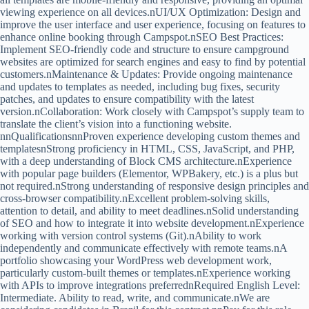
viewing experience on all devices.nUI/UX Optimization: Design and
improve the user interface and user experience, focusing on features to
enhance online booking through Campspot.nSEO Best Practices:
Implement SEO-friendly code and structure to ensure campground
websites are optimized for search engines and easy to find by potential
customers.nMaintenance & Updates: Provide ongoing maintenance
and updates to templates as needed, including bug fixes, security
patches, and updates to ensure compatibility with the latest
version.nCollaboration: Work closely with Campspot’s supply team to
translate the client’s vision into a functioning website.
nnQualificationsnnProven experience developing custom themes and
templatesnStrong proficiency in HTML, CSS, JavaScript, and PHP,
with a deep understanding of Block CMS architecture.nExperience
with popular page builders (Elementor, WPBakery, etc.) is a plus but
not required.nStrong understanding of responsive design principles and
cross-browser compatibility.nExcellent problem-solving skills,
attention to detail, and ability to meet deadlines.nSolid understanding
of SEO and how to integrate it into website development.nExperience
working with version control systems (Git).nAbility to work
independently and communicate effectively with remote teams.nA
portfolio showcasing your WordPress web development work,
particularly custom-built themes or templates.nExperience working
with APIs to improve integrations preferrednRequired English Level:
Intermediate. Ability to read, write, and communicate.nWe are