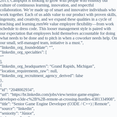
2015, Campspot is looking to grow with people who embody our
culture of continuous learning, innovation, and respectful
collaboration. We’re made up of smart and innovative individuals who
work together. Each of us adds value to our product with proven skills,
ingenuity, and creativity, and we expand these qualities in a cycle of
teaching and learning.rnrnWe value employee flexibility—from work
schedule to dress code. This looser management style is paired with
our expectation that employees hold themselves accountable for doing
what needs to be done and to pitch in when a coworker needs help. On
our small, self-managed team, initiative is a must.”,
“linkedin_org_foundeddate”: “”,
“linkedin_org_specialties”: [
“”
],
“linkedin_org_headquarters”: “Grand Rapids, Michigan”,
“location_requirements_raw”: null,
“linkedin_org_recruitment_agency_derived”: false
},
{
“id”: “2048002934”,
“url”: “https://br.linkedin.com/jobs/view/senior-game-engine-
developer-o3de-c%2B%2B-remote-at-crossing-hurdles-4381334908”,
“title”: “Senior Game Engine Developer (O3DE / C++) | Remote”,
“source”: “linkedin”,
“seniority”: “Júnior”,