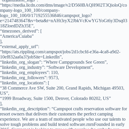
“https://media.licdn.com/dms/image/v2/D560BAQH902T3QioloQ/co
mpany-logo_100_100/company-
logo_100_100/0/1719255536846/campspot_logo?
e=2147483647&v=beta&t=nAHt3ryX2JbkVcKwYGYoGt6y3Dsq03
18ZloedDZh35E”,
“timezones_derived”: [
“America/Cuiaba”
],
“external_apply_url”:
“https://ats.rippling.com/campspot/jobs/2d1cbcfd-e36a-4ca8-a9d2-
10ef832aa0a3?jobSite=LinkedIn”,
“linkedin_org_slogan”: “Where Campgrounds See Green”,
“linkedin_org_industry”: “Software Development”,
“linkedin_org_employees”: 110,
“linkedin_org_followers”: 9573,
“linkedin_org_locations”: [
“38 Commerce Ave SW, Suite 200, Grand Rapids, Michigan 49503,
US”,
“1999 Broadway, Suite 1500, Denver, Colorado 80202, US”
],
“linkedin_org_description”: “Campspot crafts reservation software for
resort owners that delivers their customers the perfect camping
experience. We are a team of motivated people who use our talents to
solve tough problems and build tested software.rnrnFounded in early