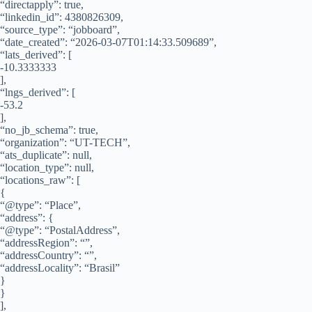
“directapply”: true,
“linkedin_id”: 4380826309,
“source_type”: “jobboard”,
“date_created”: “2026-03-07T01:14:33.509689”,
“lats_derived”: [
-10.3333333
],
“lngs_derived”: [
-53.2
],
“no_jb_schema”: true,
“organization”: “UT-TECH”,
“ats_duplicate”: null,
“location_type”: null,
“locations_raw”: [
{
“@type”: “Place”,
“address”: {
“@type”: “PostalAddress”,
“addressRegion”: “”,
“addressCountry”: “”,
“addressLocality”: “Brasil”
}
}
],