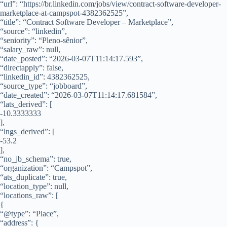
“url”: “https://br.linkedin.com/jobs/view/contract-software-developer-
marketplace-at-campspot-4382362525”,
“title”: “Contract Software Developer – Marketplace”,
“source”: “linkedin”,
“seniority”: “Pleno-sênior”,
“salary_raw”: null,
“date_posted”: “2026-03-07T11:14:17.593”,
“directapply”: false,
“linkedin_id”: 4382362525,
“source_type”: “jobboard”,
“date_created”: “2026-03-07T11:14:17.681584”,
“lats_derived”: [
-10.3333333
],
“lngs_derived”: [
-53.2
],
“no_jb_schema”: true,
“organization”: “Campspot”,
“ats_duplicate”: true,
“location_type”: null,
“locations_raw”: [
{
“@type”: “Place”,
“address”: {