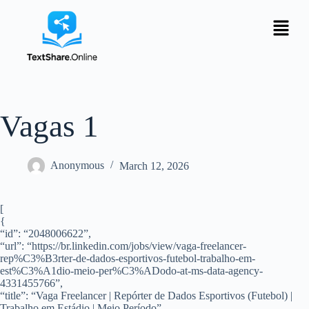
Vagas 1
Anonymous
March 12, 2026
[
{
“id”: “2048006622”,
“url”: “https://br.linkedin.com/jobs/view/vaga-freelancer-
rep%C3%B3rter-de-dados-esportivos-futebol-trabalho-em-
est%C3%A1dio-meio-per%C3%ADodo-at-ms-data-agency-
4331455766”,
“title”: “Vaga Freelancer | Repórter de Dados Esportivos (Futebol) |
Trabalho em Estádio | Meio Período”,