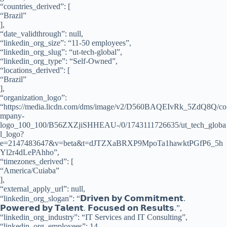
“countries_derived”: [
“Brazil”
],
“date_validthrough”: null,
“linkedin_org_size”: “11-50 employees”,
“linkedin_org_slug”: “ut-tech-global”,
“linkedin_org_type”: “Self-Owned”,
“locations_derived”: [
“Brazil”
],
“organization_logo”:
“https://media.licdn.com/dms/image/v2/D560BAQEIvRk_5ZdQ8Q/co
mpany-
logo_100_100/B56ZXZjiSHHEAU-/0/1743111726635/ut_tech_globa
l_logo?
e=2147483647&v=beta&t=dJTZXaBRXP9MpoTa1hawktPGfP6_5h
Yl2r4dLePAhho”,
“timezones_derived”: [
“America/Cuiaba”
],
“external_apply_url”: null,
“linkedin_org_slogan”: “𝗗𝗿𝗶𝘃𝗲𝗻 𝗯𝘆 𝗖𝗼𝗺𝗺𝗶𝘁𝗺𝗲𝗻𝘁.
𝗣𝗼𝘄𝗲𝗿𝗲𝗱 𝗯𝘆 𝗧𝗮𝗹𝗲𝗻𝘁. 𝗙𝗼𝗰𝘂𝘀𝗲𝗱 𝗼𝗻 𝗥𝗲𝘀𝘂𝗹𝘁𝘀.”,
“linkedin_org_industry”: “IT Services and IT Consulting”,
“linkedin_org_employees”: 14,