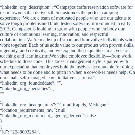
],
“linkedin_org_description”: “Campspot crafts reservation software for
resort owners that delivers their customers the perfect camping
experience. We are a team of motivated people who use our talents to
solve tough problems and build tested software.rnrnFounded in early
2015, Campspot is looking to grow with people who embody our
culture of continuous learning, innovation, and respectful
collaboration. We’re made up of smart and innovative individuals who
work together. Each of us adds value to our product with proven skills,
ingenuity, and creativity, and we expand these qualities in a cycle of
teaching and learning.rnrnWe value employee flexibility—from work
schedule to dress code. This looser management style is paired with
our expectation that employees hold themselves accountable for doing
what needs to be done and to pitch in when a coworker needs help. On
our small, self-managed team, initiative is a must.”,
“linkedin_org_foundeddate”: “”,
“linkedin_org_specialties”: [
“”
],
“linkedin_org_headquarters”: “Grand Rapids, Michigan”,
“location_requirements_raw”: null,
“linkedin_org_recruitment_agency_derived”: false
},
{
“id”: “2048003254”,