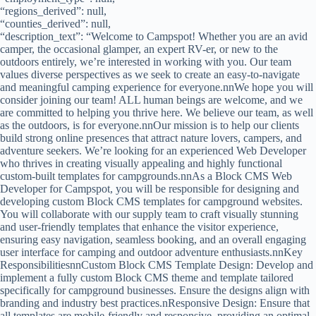
“regions_derived”: null,
“counties_derived”: null,
“description_text”: “Welcome to Campspot! Whether you are an avid
camper, the occasional glamper, an expert RV-er, or new to the
outdoors entirely, we’re interested in working with you. Our team
values diverse perspectives as we seek to create an easy-to-navigate
and meaningful camping experience for everyone.nnWe hope you will
consider joining our team! ALL human beings are welcome, and we
are committed to helping you thrive here. We believe our team, as well
as the outdoors, is for everyone.nnOur mission is to help our clients
build strong online presences that attract nature lovers, campers, and
adventure seekers. We’re looking for an experienced Web Developer
who thrives in creating visually appealing and highly functional
custom-built templates for campgrounds.nnAs a Block CMS Web
Developer for Campspot, you will be responsible for designing and
developing custom Block CMS templates for campground websites.
You will collaborate with our supply team to craft visually stunning
and user-friendly templates that enhance the visitor experience,
ensuring easy navigation, seamless booking, and an overall engaging
user interface for camping and outdoor adventure enthusiasts.nnKey
ResponsibilitiesnnCustom Block CMS Template Design: Develop and
implement a fully custom Block CMS theme and template tailored
specifically for campground businesses. Ensure the designs align with
branding and industry best practices.nResponsive Design: Ensure that
all templates are mobile-friendly and responsive, providing an optimal