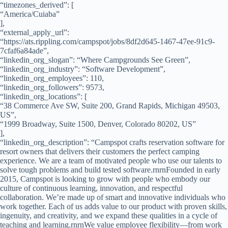
“timezones_derived”: [
“America/Cuiaba”
],
“external_apply_url”:
“https://ats.rippling.com/campspot/jobs/8df2d645-1467-47ee-91c9-
7cfaf6a84ade”,
“linkedin_org_slogan”: “Where Campgrounds See Green”,
“linkedin_org_industry”: “Software Development”,
“linkedin_org_employees”: 110,
“linkedin_org_followers”: 9573,
“linkedin_org_locations”: [
“38 Commerce Ave SW, Suite 200, Grand Rapids, Michigan 49503,
US”,
“1999 Broadway, Suite 1500, Denver, Colorado 80202, US”
],
“linkedin_org_description”: “Campspot crafts reservation software for
resort owners that delivers their customers the perfect camping
experience. We are a team of motivated people who use our talents to
solve tough problems and build tested software.rnrnFounded in early
2015, Campspot is looking to grow with people who embody our
culture of continuous learning, innovation, and respectful
collaboration. We’re made up of smart and innovative individuals who
work together. Each of us adds value to our product with proven skills,
ingenuity, and creativity, and we expand these qualities in a cycle of
teaching and learning.rnrnWe value employee flexibility—from work