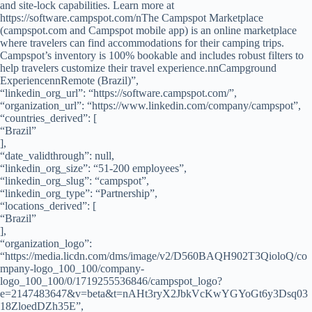
and site-lock capabilities. Learn more at
https://software.campspot.com/nThe Campspot Marketplace
(campspot.com and Campspot mobile app) is an online marketplace
where travelers can find accommodations for their camping trips.
Campspot’s inventory is 100% bookable and includes robust filters to
help travelers customize their travel experience.nnCampground
ExperiencennRemote (Brazil)”,
“linkedin_org_url”: “https://software.campspot.com/”,
“organization_url”: “https://www.linkedin.com/company/campspot”,
“countries_derived”: [
“Brazil”
],
“date_validthrough”: null,
“linkedin_org_size”: “51-200 employees”,
“linkedin_org_slug”: “campspot”,
“linkedin_org_type”: “Partnership”,
“locations_derived”: [
“Brazil”
],
“organization_logo”:
“https://media.licdn.com/dms/image/v2/D560BAQH902T3QioloQ/co
mpany-logo_100_100/company-
logo_100_100/0/1719255536846/campspot_logo?
e=2147483647&v=beta&t=nAHt3ryX2JbkVcKwYGYoGt6y3Dsq03
18ZloedDZh35E”,