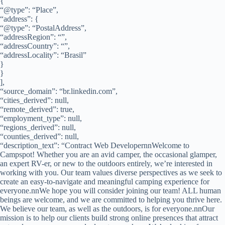
{
“@type”: “Place”,
“address”: {
“@type”: “PostalAddress”,
“addressRegion”: “”,
“addressCountry”: “”,
“addressLocality”: “Brasil”
}
}
],
“source_domain”: “br.linkedin.com”,
“cities_derived”: null,
“remote_derived”: true,
“employment_type”: null,
“regions_derived”: null,
“counties_derived”: null,
“description_text”: “Contract Web DevelopernnWelcome to
Campspot! Whether you are an avid camper, the occasional glamper,
an expert RV-er, or new to the outdoors entirely, we’re interested in
working with you. Our team values diverse perspectives as we seek to
create an easy-to-navigate and meaningful camping experience for
everyone.nnWe hope you will consider joining our team! ALL human
beings are welcome, and we are committed to helping you thrive here.
We believe our team, as well as the outdoors, is for everyone.nnOur
mission is to help our clients build strong online presences that attract