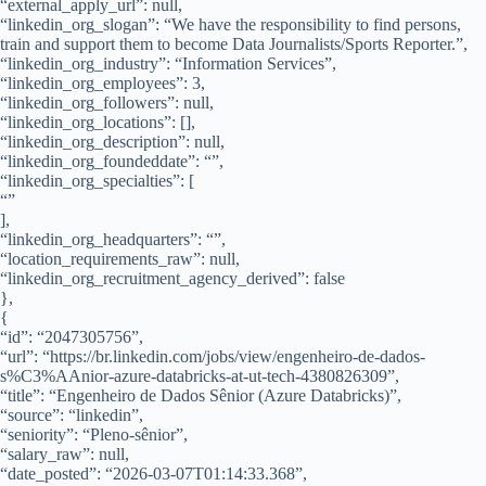
“external_apply_url”: null,
“linkedin_org_slogan”: “We have the responsibility to find persons,
train and support them to become Data Journalists/Sports Reporter.”,
“linkedin_org_industry”: “Information Services”,
“linkedin_org_employees”: 3,
“linkedin_org_followers”: null,
“linkedin_org_locations”: [],
“linkedin_org_description”: null,
“linkedin_org_foundeddate”: “”,
“linkedin_org_specialties”: [
“”
],
“linkedin_org_headquarters”: “”,
“location_requirements_raw”: null,
“linkedin_org_recruitment_agency_derived”: false
},
{
“id”: “2047305756”,
“url”: “https://br.linkedin.com/jobs/view/engenheiro-de-dados-
s%C3%AAnior-azure-databricks-at-ut-tech-4380826309”,
“title”: “Engenheiro de Dados Sênior (Azure Databricks)”,
“source”: “linkedin”,
“seniority”: “Pleno-sênior”,
“salary_raw”: null,
“date_posted”: “2026-03-07T01:14:33.368”,