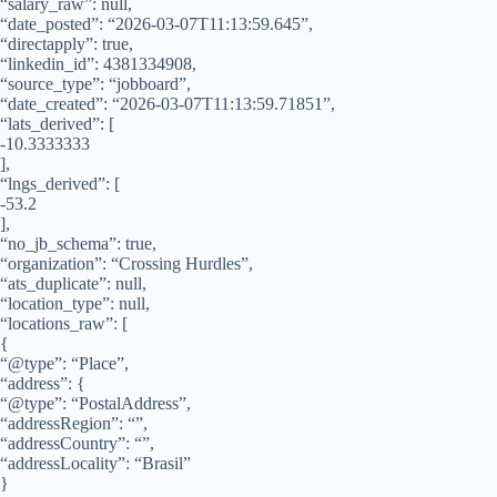
“salary_raw”: null,
“date_posted”: “2026-03-07T11:13:59.645”,
“directapply”: true,
“linkedin_id”: 4381334908,
“source_type”: “jobboard”,
“date_created”: “2026-03-07T11:13:59.71851”,
“lats_derived”: [
-10.3333333
],
“lngs_derived”: [
-53.2
],
“no_jb_schema”: true,
“organization”: “Crossing Hurdles”,
“ats_duplicate”: null,
“location_type”: null,
“locations_raw”: [
{
“@type”: “Place”,
“address”: {
“@type”: “PostalAddress”,
“addressRegion”: “”,
“addressCountry”: “”,
“addressLocality”: “Brasil”
}