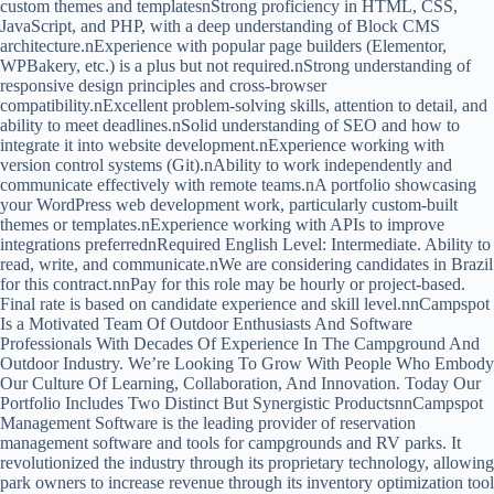
custom themes and templatesnStrong proficiency in HTML, CSS,
JavaScript, and PHP, with a deep understanding of Block CMS
architecture.nExperience with popular page builders (Elementor,
WPBakery, etc.) is a plus but not required.nStrong understanding of
responsive design principles and cross-browser
compatibility.nExcellent problem-solving skills, attention to detail, and
ability to meet deadlines.nSolid understanding of SEO and how to
integrate it into website development.nExperience working with
version control systems (Git).nAbility to work independently and
communicate effectively with remote teams.nA portfolio showcasing
your WordPress web development work, particularly custom-built
themes or templates.nExperience working with APIs to improve
integrations preferrednRequired English Level: Intermediate. Ability to
read, write, and communicate.nWe are considering candidates in Brazil
for this contract.nnPay for this role may be hourly or project-based.
Final rate is based on candidate experience and skill level.nnCampspot
Is a Motivated Team Of Outdoor Enthusiasts And Software
Professionals With Decades Of Experience In The Campground And
Outdoor Industry. We’re Looking To Grow With People Who Embody
Our Culture Of Learning, Collaboration, And Innovation. Today Our
Portfolio Includes Two Distinct But Synergistic ProductsnnCampspot
Management Software is the leading provider of reservation
management software and tools for campgrounds and RV parks. It
revolutionized the industry through its proprietary technology, allowing
park owners to increase revenue through its inventory optimization tool