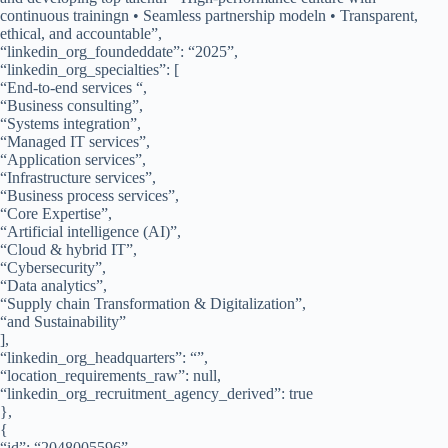
continuous trainingn • Seamless partnership modeln • Transparent,
ethical, and accountable”,
“linkedin_org_foundeddate”: “2025”,
“linkedin_org_specialties”: [
“End-to-end services “,
“Business consulting”,
“Systems integration”,
“Managed IT services”,
“Application services”,
“Infrastructure services”,
“Business process services”,
“Core Expertise”,
“Artificial intelligence (AI)”,
“Cloud & hybrid IT”,
“Cybersecurity”,
“Data analytics”,
“Supply chain Transformation & Digitalization”,
“and Sustainability”
],
“linkedin_org_headquarters”: “”,
“location_requirements_raw”: null,
“linkedin_org_recruitment_agency_derived”: true
},
{
“id”: “2048005596”,