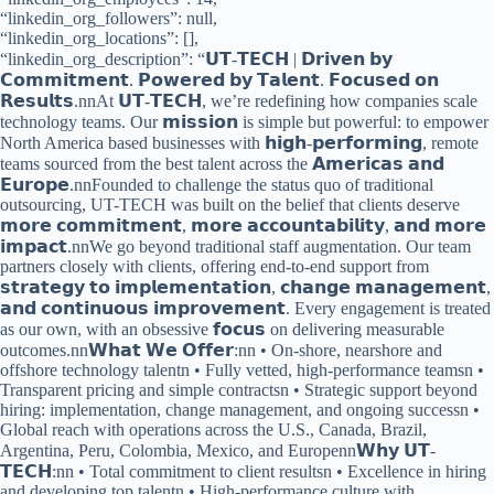
“linkedin_org_followers”: null,
“linkedin_org_locations”: [],
“linkedin_org_description”: “𝗨𝗧-𝗧𝗘𝗖𝗛 | 𝗗𝗿𝗶𝘃𝗲𝗻 𝗯𝘆
𝗖𝗼𝗺𝗺𝗶𝘁𝗺𝗲𝗻𝘁. 𝗣𝗼𝘄𝗲𝗿𝗲𝗱 𝗯𝘆 𝗧𝗮𝗹𝗲𝗻𝘁. 𝗙𝗼𝗰𝘂𝘀𝗲𝗱 𝗼𝗻
𝗥𝗲𝘀𝘂𝗹𝘁𝘀.nnAt 𝗨𝗧-𝗧𝗘𝗖𝗛, we’re redefining how companies scale
technology teams. Our 𝗺𝗶𝘀𝘀𝗶𝗼𝗻 is simple but powerful: to empower
North America based businesses with 𝗵𝗶𝗴𝗵-𝗽𝗲𝗿𝗳𝗼𝗿𝗺𝗶𝗻𝗴, remote
teams sourced from the best talent across the 𝗔𝗺𝗲𝗿𝗶𝗰𝗮𝘀 𝗮𝗻𝗱
𝗘𝘂𝗿𝗼𝗽𝗲.nnFounded to challenge the status quo of traditional
outsourcing, UT-TECH was built on the belief that clients deserve
𝗺𝗼𝗿𝗲 𝗰𝗼𝗺𝗺𝗶𝘁𝗺𝗲𝗻𝘁, 𝗺𝗼𝗿𝗲 𝗮𝗰𝗰𝗼𝘂𝗻𝘁𝗮𝗯𝗶𝗹𝗶𝘁𝘆, 𝗮𝗻𝗱 𝗺𝗼𝗿𝗲
𝗶𝗺𝗽𝗮𝗰𝘁.nnWe go beyond traditional staff augmentation. Our team
partners closely with clients, offering end-to-end support from
𝘀𝘁𝗿𝗮𝘁𝗲𝗴𝘆 𝘁𝗼 𝗶𝗺𝗽𝗹𝗲𝗺𝗲𝗻𝘁𝗮𝘁𝗶𝗼𝗻, 𝗰𝗵𝗮𝗻𝗴𝗲 𝗺𝗮𝗻𝗮𝗴𝗲𝗺𝗲𝗻𝘁,
𝗮𝗻𝗱 𝗰𝗼𝗻𝘁𝗶𝗻𝘂𝗼𝘂𝘀 𝗶𝗺𝗽𝗿𝗼𝘃𝗲𝗺𝗲𝗻𝘁. Every engagement is treated
as our own, with an obsessive 𝗳𝗼𝗰𝘂𝘀 on delivering measurable
outcomes.nn𝗪𝗵𝗮𝘁 𝗪𝗲 𝗢𝗳𝗳𝗲𝗿:nn • On-shore, nearshore and
offshore technology talentn • Fully vetted, high-performance teamsn •
Transparent pricing and simple contractsn • Strategic support beyond
hiring: implementation, change management, and ongoing successn •
Global reach with operations across the U.S., Canada, Brazil,
Argentina, Peru, Colombia, Mexico, and Europenn𝗪𝗵𝘆 𝗨𝗧-
𝗧𝗘𝗖𝗛:nn • Total commitment to client resultsn • Excellence in hiring
and developing top talentn • High-performance culture with