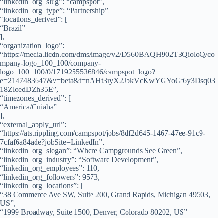
“linkedin_org_slug”: “campspot”,
“linkedin_org_type”: “Partnership”,
“locations_derived”: [
“Brazil”
],
“organization_logo”:
“https://media.licdn.com/dms/image/v2/D560BAQH902T3QioloQ/co
mpany-logo_100_100/company-
logo_100_100/0/1719255536846/campspot_logo?
e=2147483647&v=beta&t=nAHt3ryX2JbkVcKwYGYoGt6y3Dsq03
18ZloedDZh35E”,
“timezones_derived”: [
“America/Cuiaba”
],
“external_apply_url”:
“https://ats.rippling.com/campspot/jobs/8df2d645-1467-47ee-91c9-
7cfaf6a84ade?jobSite=LinkedIn”,
“linkedin_org_slogan”: “Where Campgrounds See Green”,
“linkedin_org_industry”: “Software Development”,
“linkedin_org_employees”: 110,
“linkedin_org_followers”: 9573,
“linkedin_org_locations”: [
“38 Commerce Ave SW, Suite 200, Grand Rapids, Michigan 49503,
US”,
“1999 Broadway, Suite 1500, Denver, Colorado 80202, US”