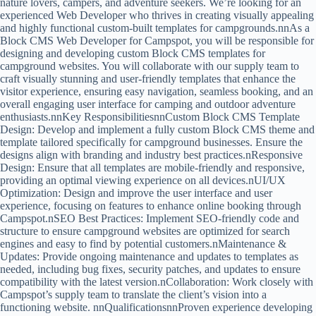
nature lovers, campers, and adventure seekers. We’re looking for an
experienced Web Developer who thrives in creating visually appealing
and highly functional custom-built templates for campgrounds.nnAs a
Block CMS Web Developer for Campspot, you will be responsible for
designing and developing custom Block CMS templates for
campground websites. You will collaborate with our supply team to
craft visually stunning and user-friendly templates that enhance the
visitor experience, ensuring easy navigation, seamless booking, and an
overall engaging user interface for camping and outdoor adventure
enthusiasts.nnKey ResponsibilitiesnnCustom Block CMS Template
Design: Develop and implement a fully custom Block CMS theme and
template tailored specifically for campground businesses. Ensure the
designs align with branding and industry best practices.nResponsive
Design: Ensure that all templates are mobile-friendly and responsive,
providing an optimal viewing experience on all devices.nUI/UX
Optimization: Design and improve the user interface and user
experience, focusing on features to enhance online booking through
Campspot.nSEO Best Practices: Implement SEO-friendly code and
structure to ensure campground websites are optimized for search
engines and easy to find by potential customers.nMaintenance &
Updates: Provide ongoing maintenance and updates to templates as
needed, including bug fixes, security patches, and updates to ensure
compatibility with the latest version.nCollaboration: Work closely with
Campspot’s supply team to translate the client’s vision into a
functioning website. nnQualificationsnnProven experience developing