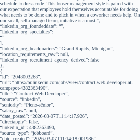
schedule to dress code. This looser management style is paired with
our expectation that employees hold themselves accountable for doing
what needs to be done and to pitch in when a coworker needs help. On
our small, self-managed team, initiative is a must.”,
“linkedin_org_foundeddate”: “”,
“linkedin_org_specialties”: [
“”
],
“linkedin_org_headquarters”: “Grand Rapids, Michigan”,
“location_requirements_raw”: null,
“linkedin_org_recruitment_agency_derived”: false
},
{
“id”: “2048003268”,
“url”: “https://br.linkedin.com/jobs/view/contract-web-developer-at-
campspot-4382363490”,
“title”: “Contract Web Developer”,
“source”: “linkedin”,
“seniority”: “Pleno-sênior”,
“salary_raw”: null,
“date_posted”: “2026-03-07T11:14:17.926”,
“directapply”: false,
“linkedin_id”: 4382363490,
“source_type”: “jobboard”,
“date_created”: “2026-03-07T11:14:18.001986”,