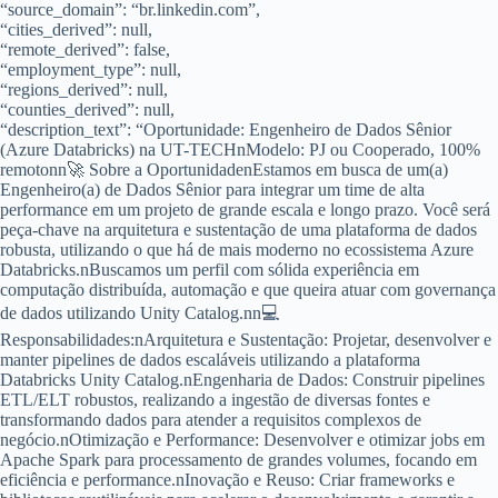
“source_domain”: “br.linkedin.com”,
“cities_derived”: null,
“remote_derived”: false,
“employment_type”: null,
“regions_derived”: null,
“counties_derived”: null,
“description_text”: “Oportunidade: Engenheiro de Dados Sênior
(Azure Databricks) na UT-TECHnModelo: PJ ou Cooperado, 100%
remotonn🚀 Sobre a OportunidadenEstamos em busca de um(a)
Engenheiro(a) de Dados Sênior para integrar um time de alta
performance em um projeto de grande escala e longo prazo. Você será
peça-chave na arquitetura e sustentação de uma plataforma de dados
robusta, utilizando o que há de mais moderno no ecossistema Azure
Databricks.nBuscamos um perfil com sólida experiência em
computação distribuída, automação e que queira atuar com governança
de dados utilizando Unity Catalog.nn💻
Responsabilidades:nArquitetura e Sustentação: Projetar, desenvolver e
manter pipelines de dados escaláveis utilizando a plataforma
Databricks Unity Catalog.nEngenharia de Dados: Construir pipelines
ETL/ELT robustos, realizando a ingestão de diversas fontes e
transformando dados para atender a requisitos complexos de
negócio.nOtimização e Performance: Desenvolver e otimizar jobs em
Apache Spark para processamento de grandes volumes, focando em
eficiência e performance.nInovação e Reuso: Criar frameworks e