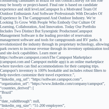
considering candidates in Brazil for this contract.nnPay for this role
may be hourly or project-based. Final rate is based on candidate
experience and skill level.nnCampspot Is a Motivated Team Of
Outdoor Enthusiasts And Software Professionals With Decades Of
Experience In The Campground And Outdoor Industry. We’re
Looking To Grow With People Who Embody Our Culture Of
Learning, Collaboration, And Innovation. Today Our Portfolio
Includes Two Distinct But Synergistic ProductsnnCampspot
Management Software is the leading provider of reservation
management software and tools for campgrounds and RV parks. It
revolutionized the industry through its proprietary technology, allowing
park owners to increase revenue through its inventory optimization tool
and site-lock capabilities. Learn more at
https://software.campspot.com/nThe Campspot Marketplace
(campspot.com and Campspot mobile app) is an online marketplace
where travelers can find accommodations for their camping trips.
Campspot’s inventory is 100% bookable and includes robust filters to
help travelers customize their travel experience.”,
“linkedin_org_url”: “https://software.campspot.com/”,
“organization_url”: “https://www.linkedin.com/company/campspot”,
“countries_derived”: [
“Brazil”
],
“date_validthrough”: null,
“linkedin_org_size”: “51-200 employees”,