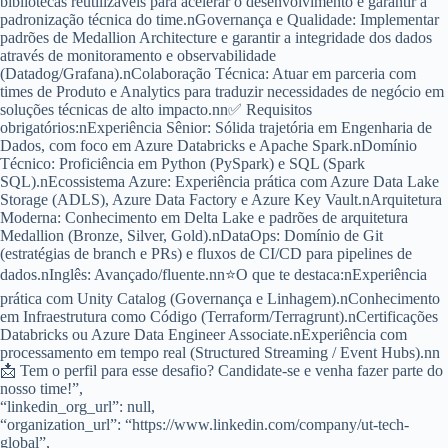
bibliotecas reutilizáveis para acelerar o desenvolvimento e garantir a
padronização técnica do time.nGovernança e Qualidade: Implementar
padrões de Medallion Architecture e garantir a integridade dos dados
através de monitoramento e observabilidade
(Datadog/Grafana).nColaboração Técnica: Atuar em parceria com
times de Produto e Analytics para traduzir necessidades de negócio em
soluções técnicas de alto impacto.nn✅ Requisitos
obrigatórios:nExperiência Sênior: Sólida trajetória em Engenharia de
Dados, com foco em Azure Databricks e Apache Spark.nDomínio
Técnico: Proficiência em Python (PySpark) e SQL (Spark
SQL).nEcossistema Azure: Experiência prática com Azure Data Lake
Storage (ADLS), Azure Data Factory e Azure Key Vault.nArquitetura
Moderna: Conhecimento em Delta Lake e padrões de arquitetura
Medallion (Bronze, Silver, Gold).nDataOps: Domínio de Git
(estratégias de branch e PRs) e fluxos de CI/CD para pipelines de
dados.nInglês: Avançado/fluente.nn⭐O que te destaca:nExperiência
prática com Unity Catalog (Governança e Linhagem).nConhecimento
em Infraestrutura como Código (Terraform/Terragrunt).nCertificações
Databricks ou Azure Data Engineer Associate.nExperiência com
processamento em tempo real (Structured Streaming / Event Hubs).nn
📩 Tem o perfil para esse desafio? Candidate-se e venha fazer parte do
nosso time!”,
“linkedin_org_url”: null,
“organization_url”: “https://www.linkedin.com/company/ut-tech-
global”,