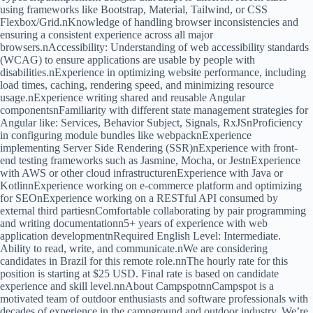
using frameworks like Bootstrap, Material, Tailwind, or CSS
Flexbox/Grid.nKnowledge of handling browser inconsistencies and
ensuring a consistent experience across all major
browsers.nAccessibility: Understanding of web accessibility standards
(WCAG) to ensure applications are usable by people with
disabilities.nExperience in optimizing website performance, including
load times, caching, rendering speed, and minimizing resource
usage.nExperience writing shared and reusable Angular
componentsnFamiliarity with different state management strategies for
Angular like: Services, Behavior Subject, Signals, RxJSnProficiency
in configuring module bundles like webpacknExperience
implementing Server Side Rendering (SSR)nExperience with front-
end testing frameworks such as Jasmine, Mocha, or JestnExperience
with AWS or other cloud infrastructurenExperience with Java or
KotlinnExperience working on e-commerce platform and optimizing
for SEOnExperience working on a RESTful API consumed by
external third partiesnComfortable collaborating by pair programming
and writing documentationn5+ years of experience with web
application developmentnRequired English Level: Intermediate.
Ability to read, write, and communicate.nWe are considering
candidates in Brazil for this remote role.nnThe hourly rate for this
position is starting at $25 USD. Final rate is based on candidate
experience and skill level.nnAbout CampspotnnCampspot is a
motivated team of outdoor enthusiasts and software professionals with
decades of experience in the campground and outdoor industry. We’re