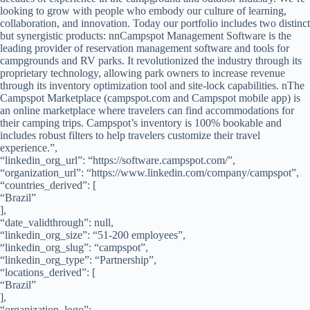
looking to grow with people who embody our culture of learning,
collaboration, and innovation. Today our portfolio includes two distinct
but synergistic products: nnCampspot Management Software is the
leading provider of reservation management software and tools for
campgrounds and RV parks. It revolutionized the industry through its
proprietary technology, allowing park owners to increase revenue
through its inventory optimization tool and site-lock capabilities. nThe
Campspot Marketplace (campspot.com and Campspot mobile app) is
an online marketplace where travelers can find accommodations for
their camping trips. Campspot’s inventory is 100% bookable and
includes robust filters to help travelers customize their travel
experience.”,
“linkedin_org_url”: “https://software.campspot.com/”,
“organization_url”: “https://www.linkedin.com/company/campspot”,
“countries_derived”: [
“Brazil”
],
“date_validthrough”: null,
“linkedin_org_size”: “51-200 employees”,
“linkedin_org_slug”: “campspot”,
“linkedin_org_type”: “Partnership”,
“locations_derived”: [
“Brazil”
],
“organization_logo”: