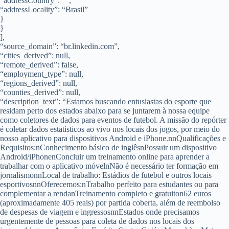
“addressCountry”: “”,
“addressLocality”: “Brasil”
}
}
],
“source_domain”: “br.linkedin.com”,
“cities_derived”: null,
“remote_derived”: false,
“employment_type”: null,
“regions_derived”: null,
“counties_derived”: null,
“description_text”: “Estamos buscando entusiastas do esporte que
residam perto dos estados abaixo para se juntarem à nossa equipe
como coletores de dados para eventos de futebol. A missão do repórter
é coletar dados estatísticos ao vivo nos locais dos jogos, por meio do
nosso aplicativo para dispositivos Android e iPhone.nnQualificações e
Requisitos:nConhecimento básico de inglêsnPossuir um dispositivo
Android/iPhonenConcluir um treinamento online para aprender a
trabalhar com o aplicativo móvelnNão é necessário ter formação em
jornalismonnLocal de trabalho: Estádios de futebol e outros locais
esportivosnnOferecemos:nTrabalho perfeito para estudantes ou para
complementar a rendanTreinamento completo e gratuiton62 euros
(aproximadamente 405 reais) por partida coberta, além de reembolso
de despesas de viagem e ingressosnnEstados onde precisamos
urgentemente de pessoas para coleta de dados nos locais dos