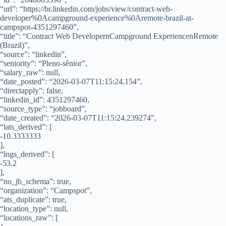
“url”: “https://br.linkedin.com/jobs/view/contract-web-
developer%0Acampground-experience%0Aremote-brazil-at-
campspot-4351297460”,
“title”: “Contract Web DevelopernCampground ExperiencenRemote
(Brazil)”,
“source”: “linkedin”,
“seniority”: “Pleno-sênior”,
“salary_raw”: null,
“date_posted”: “2026-03-07T11:15:24.154”,
“directapply”: false,
“linkedin_id”: 4351297460,
“source_type”: “jobboard”,
“date_created”: “2026-03-07T11:15:24.239274”,
“lats_derived”: [
-10.3333333
],
“lngs_derived”: [
-53.2
],
“no_jb_schema”: true,
“organization”: “Campspot”,
“ats_duplicate”: true,
“location_type”: null,
“locations_raw”: [