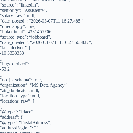
“source”: “linkedin”,
“seniority”: “Assistente”,
“salary_raw”: null,
“date_posted”: “2026-03-07T11:16:27.485”,
“directapply”: true,
“linkedin_id”: 4331455766,
“source_type”: “jobboard”,
“date_created”: “2026-03-07T11:16:27.565837”,
“lats_derived”: [
-10.3333333
],
“lngs_derived”: [
-53.2
],
“no_jb_schema”: true,
“organization”: “MS Data Agency”,
“ats_duplicate”: null,
“location_type”: null,
“locations_raw”: [
{
“@type”: “Place”,
“address”: {
“@type”: “PostalAddress”,
“addressRegion”: “”,