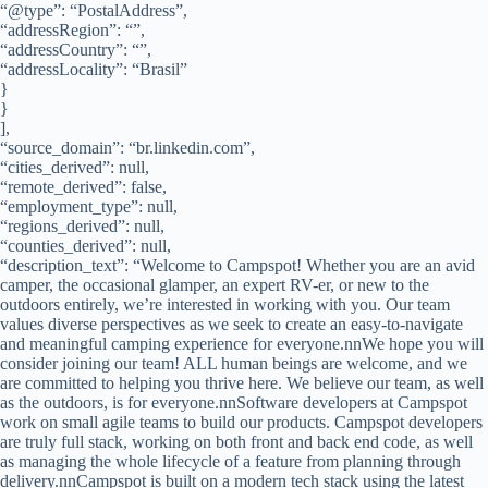
“@type”: “PostalAddress”,
“addressRegion”: “”,
“addressCountry”: “”,
“addressLocality”: “Brasil”
}
}
],
“source_domain”: “br.linkedin.com”,
“cities_derived”: null,
“remote_derived”: false,
“employment_type”: null,
“regions_derived”: null,
“counties_derived”: null,
“description_text”: “Welcome to Campspot! Whether you are an avid
camper, the occasional glamper, an expert RV-er, or new to the
outdoors entirely, we’re interested in working with you. Our team
values diverse perspectives as we seek to create an easy-to-navigate
and meaningful camping experience for everyone.nnWe hope you will
consider joining our team! ALL human beings are welcome, and we
are committed to helping you thrive here. We believe our team, as well
as the outdoors, is for everyone.nnSoftware developers at Campspot
work on small agile teams to build our products. Campspot developers
are truly full stack, working on both front and back end code, as well
as managing the whole lifecycle of a feature from planning through
delivery.nnCampspot is built on a modern tech stack using the latest