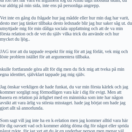
så fort det har varit ett argument tog du Alltid tagit motsatta sidan, du
var aldrig på min sida, inte ens på personliga angrepp.
Vet inte en gång du frågade hur jag mådde eller hur min dag har varit,
desto mer jag tänker tillbaka desto ledsnade blir jag hur saker såg ut. du
utnyttjade mig för min dåliga sociala uppfattning och att de va min
första relation och de vet du själv vilka trick du använde och hur
mycket du ljög..
JAG tror att du tappade respekt för mig för att jag förlät, vek mig och
löste problem istället för att argumentera tillbaka.
skulle fortfarande göra allt för dig men du fick mig att tveka på min
egna identitet, självklart tappade jag mig själv.
Jag önskar verkligen de hade funkat, du var min första kärlek och jag
kommer sorgligt nog förmodligen vara kär i dig för evigt. Men att
basera en relation på ärlighet med en människa som inte har någon
avsikt att vara ärlig va största misstaget. hade jag börjat om hade jag
gjort allt så annorlunda.
Som sagt vill jag inte ha en k-relation men jag kommer alltid vara här
för dig oavsett vad och kommer aldrig döma dig för något eller sprida
något rykte. för jag vet att du är en underbar person men menar väl.