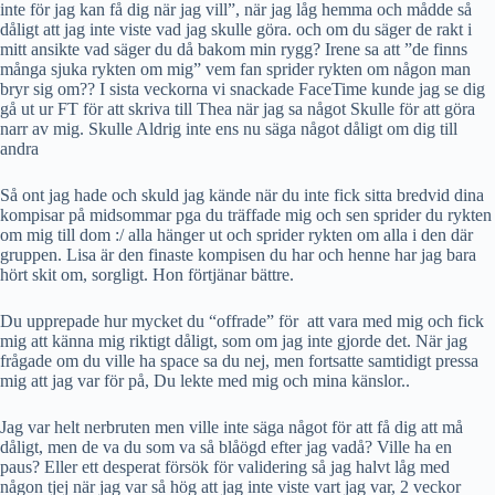
inte för jag kan få dig när jag vill”, när jag låg hemma och mådde så
dåligt att jag inte viste vad jag skulle göra. och om du säger de rakt i
mitt ansikte vad säger du då bakom min rygg? Irene sa att ”de finns
många sjuka rykten om mig” vem fan sprider rykten om någon man
bryr sig om?? I sista veckorna vi snackade FaceTime kunde jag se dig
gå ut ur FT för att skriva till Thea när jag sa något Skulle för att göra
narr av mig. Skulle Aldrig inte ens nu säga något dåligt om dig till
andra
Så ont jag hade och skuld jag kände när du inte fick sitta bredvid dina
kompisar på midsommar pga du träffade mig och sen sprider du rykten
om mig till dom :/ alla hänger ut och sprider rykten om alla i den där
gruppen. Lisa är den finaste kompisen du har och henne har jag bara
hört skit om, sorgligt. Hon förtjänar bättre.
Du upprepade hur mycket du “offrade” för
att vara med mig och fick
mig att känna mig riktigt dåligt, som om jag inte gjorde det. När jag
frågade om du ville ha space sa du nej, men fortsatte samtidigt pressa
mig att jag var för på, Du lekte med mig och mina känslor..
Jag var helt nerbruten men ville inte säga något för att få dig att må
dåligt, men de va du som va så blåögd efter jag vadå? Ville ha en
paus? Eller ett desperat försök för validering så jag halvt låg med
någon tjej när jag var så hög att jag inte viste vart jag var, 2 veckor