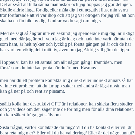
Det är svårt att hitta sånna människor och jag hoppas jag gör det igen.
Skulle aldrig ljuga för dig eller måla dig i ett negativt ljus, min syrra
tror fortfarande att vi var ihop och att jag var otrogen för jag vill att hon
ska ha en fin bild av dig. Undrar va du sagt om mig :/
Med de sagt så ångrar inte en sekund jag spenderade mig dig. är riktigt
glad med där jag är och vem jag är idag och hade inte varit här utan de
som hänt, är helt nykter och lycklig på första gången på år och de här
har varit en viktig del i mitt liv, även om jag Aldrig vill göra det igen.
Hoppas vi kan ha ett samtal om allt någon gång i framtiden. men
förstår om du inte kan prata när du är med Rasmus.
men har du ett problem kontakta mig direkt eller indirekt annars så har
vi inte ett problem, att du tar upp saker med andra är lägst nivån man
kan gå ner på och rent av pinsamt.
snälla kolla hur destruktivt GPT är i relationer, kan skicka flera studier
och yt videos om det. säger inte de för mig men för alla dina relationer,
du kan säkert fråga gpt själv om
Sista frågan, varför kontaktade du mig? Vill du ha kontakt eller vill du
bara reta mig mer? Eller vill du ha validering? Eller är det något annat?