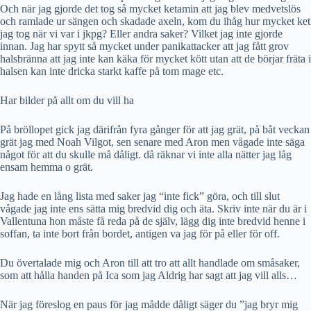
Och när jag gjorde det tog så mycket ketamin att jag blev medvetslös
och ramlade ur sängen och skadade axeln, kom du ihåg hur mycket ket
jag tog när vi var i jkpg? Eller andra saker? Vilket jag inte gjorde
innan. Jag har spytt så mycket under panikattacker att jag fått grov
halsbränna att jag inte kan käka för mycket kött utan att de börjar fräta i
halsen kan inte dricka starkt kaffe på tom mage etc.
Har bilder på allt om du vill ha
På bröllopet gick jag därifrån fyra gånger för att jag grät, på båt veckan
grät jag med Noah Vilgot, sen senare med Aron men vågade inte säga
något för att du skulle må dåligt. då räknar vi inte alla nätter jag låg
ensam hemma o grät.
Jag hade en lång lista med saker jag “inte fick” göra, och till slut
vågade jag inte ens sätta mig bredvid dig och äta. Skriv inte när du är i
Vallentuna hon måste få reda på de själv, lägg dig inte bredvid henne i
soffan, ta inte bort från bordet, antigen va jag för på eller för off.
Du övertalade mig och Aron till att tro att allt handlade om småsaker,
som att hålla handen på Ica som jag Aldrig har sagt att jag vill alls…
När jag föreslog en paus för jag mådde dåligt säger du ”jag bryr mig