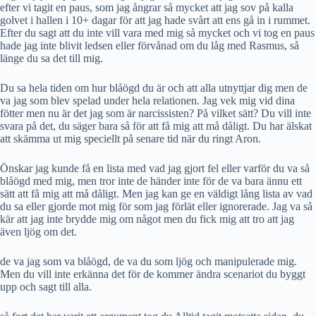
efter vi tagit en paus, som jag ångrar så mycket att jag sov på kalla
golvet i hallen i 10+ dagar för att jag hade svårt att ens gå in i rummet.
Efter du sagt att du inte vill vara med mig så mycket och vi tog en paus
hade jag inte blivit ledsen eller förvånad om du låg med Rasmus, så
länge du sa det till mig.
Du sa hela tiden om hur blåögd du är och att alla utnyttjar dig men de
va jag som blev spelad under hela relationen. Jag vek mig vid dina
fötter men nu är det jag som är narcissisten? På vilket sätt? Du vill inte
svara på det, du säger bara så för att få mig att må dåligt. Du har älskat
att skämma ut mig speciellt på senare tid när du ringt Aron.
Önskar jag kunde få en lista med vad jag gjort fel eller varför du va så
blåögd med mig, men tror inte de händer inte för de va bara ännu ett
sätt att få mig att må dåligt. Men jag kan ge en väldigt lång lista av vad
du sa eller gjorde mot mig för som jag förlät eller ignorerade. Jag va så
kär att jag inte brydde mig om något men du fick mig att tro att jag
även ljög om det.
de va jag som va blåögd, de va du som ljög och manipulerade mig.
Men du vill inte erkänna det för de kommer ändra scenariot du byggt
upp och sagt till alla.