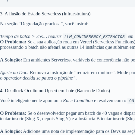
3. A Ilusão de Estado Serverless (Infraestrutura)
Na seção “Degradação graciosa”, você instrui:
Tempo de batch > 35s… reduzir
em r
LLM_CONCURRENCY_EXTRACTOR
O Problema:
Se a sua aplicação roda em Vercel (Serverless Functi
processando o batch não afetará as outras 14 instâncias que subiram em
A Solução:
Em ambientes Serverless, variáveis de concorrência não 
Ajuste no Doc:
Remova a instrução de “reduzir em runtime”. Mude pa
o operador decida se pausa o pipeline”.
4. Deadlock Oculto no Upsert em Lote (Banco de Dados)
Você inteligentemente apontou a
Race Condition
e resolveu com o
ON
O Problema:
Se o desenvolvedor pegar um batch de 40 vagas e dispar
tentar inserir (Slug X, depois Slug Y) e a Instância B tentar inserir 
A Solução:
Adicione uma nota de implementação para os Devs na se