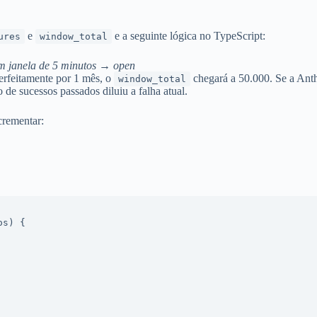
e
e a seguinte lógica no TypeScript:
ures
window_total
em janela de 5 minutos → open
erfeitamente por 1 mês, o
chegará a 50.000. Se a Anthr
window_total
co de sucessos passados diluiu a falha atual.
crementar:
s) {
