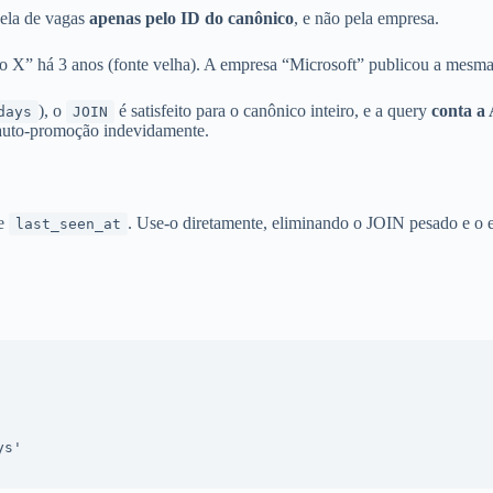
bela de vagas
apenas pelo ID do canônico
, e não pela empresa.
X” há 3 anos (fonte velha). A empresa “Microsoft” publicou a mesma 
), o
é satisfeito para o canônico inteiro, e a query
conta a 
days
JOIN
a auto-promoção indevidamente.
te
. Use-o diretamente, eliminando o JOIN pesado e o e
last_seen_at
ys'