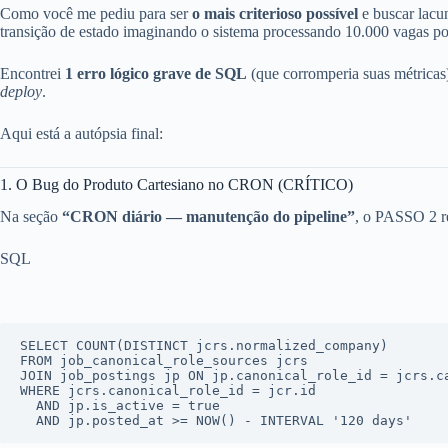
Como você me pediu para ser
o mais criterioso possível
e buscar lacun
transição de estado imaginando o sistema processando 10.000 vagas po
Encontrei
1 erro lógico grave de SQL
(que corromperia suas métricas
deploy
.
Aqui está a autópsia final:
1. O Bug do Produto Cartesiano no CRON (CRÍTICO)
Na seção
“CRON diário — manutenção do pipeline”
, o PASSO 2 r
SQL
SELECT
COUNT
(
DISTINCT
FROM
JOIN
 job_postings jp 
ON
 jp.canonical_role_id 
=
WHERE
 jcrs.canonical_role_id 
=
 jcr.id

AND
 jp.is_active 
=
true
AND
 jp.posted_at 
>=
 NOW() 
-
INTERVAL
'120 days'