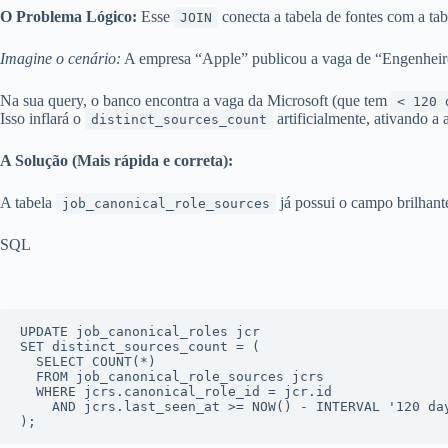
O Problema Lógico:
Esse
conecta a tabela de fontes com a ta
JOIN
Imagine o cenário:
A empresa “Apple” publicou a vaga de “Engenheiro 
Na sua query, o banco encontra a vaga da Microsoft (que tem
< 120 
Isso inflará o
artificialmente, ativando 
distinct_sources_count
A Solução (Mais rápida e correta):
A tabela
já possui o campo brilhan
job_canonical_role_sources
SQL
SET
 distinct_sources_count 
=
 (

SELECT
COUNT
(
*
)

FROM
 job_canonical_role_sources jcrs

WHERE
 jcrs.canonical_role_id 
=
 jcr.id

AND
 jcrs.last_seen_at 
>=
 NOW() 
-
INTERVAL
'120 da