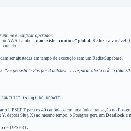
untime e notificar operador.
ons) ou AWS Lambda,
não existe “runtime” global
. Reduzir a variável
 paralelo.
podem ser ajustadas em tempo de execução sem um Redis/Supabase.
ra:
“Se persistir > 35s por 3 batches → Disparar alerta crítico (Sl
.
 CONFLICT (slug) DO UPDATE
ar o UPSERT para os 40 canônicos em uma única transação no Postgres,
(Slug Y, depois Slug X) ao mesmo tempo, o Postgres gera um
Deadlock
e m
ção de UPSERT: