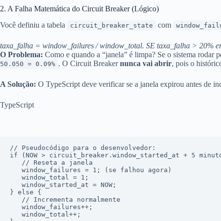
2. A Falha Matemática do Circuit Breaker (Lógico)
Você definiu a tabela
com
circuit_breaker_state
window_fail
taxa_falha = window_failures / window_total. SE taxa_falha > 20% 
O Problema:
Como e quando a “janela” é limpa? Se o sistema rodar p
. O Circuit Breaker
nunca vai abrir
, pois o históri
50.050 = 0.09%
A Solução:
O TypeScript deve verificar se a janela expirou antes de in
TypeScript
// Pseudocódigo para o desenvolvedor:
if
 (NOW > circuit_breaker.window_started_at + 
5
 minuto
// Reseta a janela
   window_failures = 
1
; (se falhou agora)

   window_total = 
1
;

   window_started_at = NOW;

} 
else
 {

// Incrementa normalmente
   window_failures++;

   window_total++;
