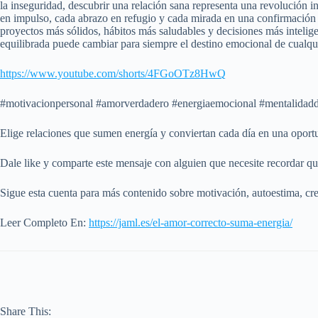
la inseguridad, descubrir una relación sana representa una revolución i
en impulso, cada abrazo en refugio y cada mirada en una confirmación s
proyectos más sólidos, hábitos más saludables y decisiones más intelig
equilibrada puede cambiar para siempre el destino emocional de cualqu
https://www.youtube.com/shorts/4FGoOTz8HwQ
#motivacionpersonal #amorverdadero #energiaemocional #mentalidad
Elige relaciones que sumen energía y conviertan cada día en una oportun
Dale like y comparte este mensaje con alguien que necesite recordar 
Sigue esta cuenta para más contenido sobre motivación, autoestima, cre
Leer Completo En:
https://jaml.es/el-amor-correcto-suma-energia/
Share This: