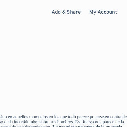
Add & Share
My Account
, sino en aquellos momentos en los que todo parece ponerse en contra de
eso de la incertidumbre sobre sus hombros. Esa fuerza no aparece de la
o aceptado con determinación.
La grandeza no surge de la ausencia