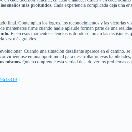
a los sueños más profundos.
Cada experiencia complicada deja una enseñ
do final. Contemplan los logros, los reconocimientos y las victorias visi
ad de mantenerse firme cuando nadie aplaude forman parte de una realida
ando.
Es en esos momentos silenciosos donde se toman las decisiones qu
ada vez más grandes.
volucionar. Cuando una situación desafiante aparece en el camino, se a
onvirtiéndose en una oportunidad para desarrollar nuevas habilidades, f
ros mismos.
Quien comprende esta verdad deja de ver los problemas co
159618319