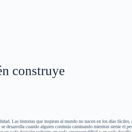
én construye
didad. Las historias que inspiran al mundo no nacen en los días fáciles
ue se desarrolla cuando alguien continúa caminando mientras siente el p
 en cada decisión valiente, en cada amanecer difícil y en cada desafí