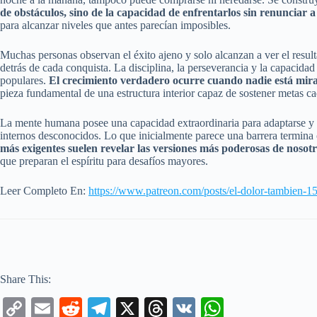
de obstáculos, sino de la capacidad de enfrentarlos sin renunciar 
para alcanzar niveles que antes parecían imposibles.
Muchas personas observan el éxito ajeno y solo alcanzan a ver el resulta
detrás de cada conquista. La disciplina, la perseverancia y la capacid
populares.
El crecimiento verdadero ocurre cuando nadie está mir
pieza fundamental de una estructura interior capaz de sostener metas c
La mente humana posee una capacidad extraordinaria para adaptarse y e
internos desconocidos. Lo que inicialmente parece una barrera termina c
más exigentes suelen revelar las versiones más poderosas de nosot
que preparan el espíritu para desafíos mayores.
Leer Completo En:
https://www.patreon.com/posts/el-dolor-tambien-
Share This:
C
E
R
Te
X
T
V
W