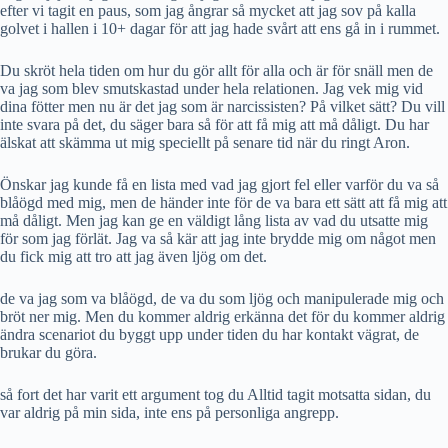
efter vi tagit en paus, som jag ångrar så mycket att jag sov på kalla
golvet i hallen i 10+ dagar för att jag hade svårt att ens gå in i rummet.
Du skröt hela tiden om hur du gör allt för alla och är för snäll men de
va jag som blev smutskastad under hela relationen. Jag vek mig vid
dina fötter men nu är det jag som är narcissisten? På vilket sätt? Du vill
inte svara på det, du säger bara så för att få mig att må dåligt. Du har
älskat att skämma ut mig speciellt på senare tid när du ringt Aron.
Önskar jag kunde få en lista med vad jag gjort fel eller varför du va så
blåögd med mig, men de händer inte för de va bara ett sätt att få mig att
må dåligt. Men jag kan ge en väldigt lång lista av vad du utsatte mig
för som jag förlät. Jag va så kär att jag inte brydde mig om något men
du fick mig att tro att jag även ljög om det.
de va jag som va blåögd, de va du som ljög och manipulerade mig och
bröt ner mig. Men du kommer aldrig erkänna det för du kommer aldrig
ändra scenariot du byggt upp under tiden du har kontakt vägrat, de
brukar du göra.
så fort det har varit ett argument tog du Alltid tagit motsatta sidan, du
var aldrig på min sida, inte ens på personliga angrepp.