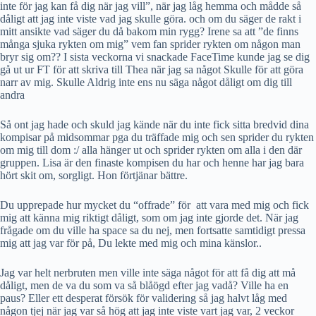
inte för jag kan få dig när jag vill”, när jag låg hemma och mådde så
dåligt att jag inte viste vad jag skulle göra. och om du säger de rakt i
mitt ansikte vad säger du då bakom min rygg? Irene sa att ”de finns
många sjuka rykten om mig” vem fan sprider rykten om någon man
bryr sig om?? I sista veckorna vi snackade FaceTime kunde jag se dig
gå ut ur FT för att skriva till Thea när jag sa något Skulle för att göra
narr av mig. Skulle Aldrig inte ens nu säga något dåligt om dig till
andra
Så ont jag hade och skuld jag kände när du inte fick sitta bredvid dina
kompisar på midsommar pga du träffade mig och sen sprider du rykten
om mig till dom :/ alla hänger ut och sprider rykten om alla i den där
gruppen. Lisa är den finaste kompisen du har och henne har jag bara
hört skit om, sorgligt. Hon förtjänar bättre.
Du upprepade hur mycket du “offrade” för
att vara med mig och fick
mig att känna mig riktigt dåligt, som om jag inte gjorde det. När jag
frågade om du ville ha space sa du nej, men fortsatte samtidigt pressa
mig att jag var för på, Du lekte med mig och mina känslor..
Jag var helt nerbruten men ville inte säga något för att få dig att må
dåligt, men de va du som va så blåögd efter jag vadå? Ville ha en
paus? Eller ett desperat försök för validering så jag halvt låg med
någon tjej när jag var så hög att jag inte viste vart jag var, 2 veckor