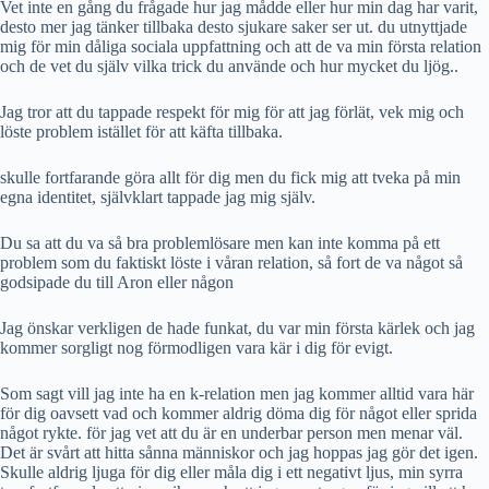
Vet inte en gång du frågade hur jag mådde eller hur min dag har varit,
desto mer jag tänker tillbaka desto sjukare saker ser ut. du utnyttjade
mig för min dåliga sociala uppfattning och att de va min första relation
och de vet du själv vilka trick du använde och hur mycket du ljög..
Jag tror att du tappade respekt för mig för att jag förlät, vek mig och
löste problem istället för att käfta tillbaka.
skulle fortfarande göra allt för dig men du fick mig att tveka på min
egna identitet, självklart tappade jag mig själv.
Du sa att du va så bra problemlösare men kan inte komma på ett
problem som du faktiskt löste i våran relation, så fort de va något så
godsipade du till Aron eller någon
Jag önskar verkligen de hade funkat, du var min första kärlek och jag
kommer sorgligt nog förmodligen vara kär i dig för evigt.
Som sagt vill jag inte ha en k-relation men jag kommer alltid vara här
för dig oavsett vad och kommer aldrig döma dig för något eller sprida
något rykte. för jag vet att du är en underbar person men menar väl.
Det är svårt att hitta sånna människor och jag hoppas jag gör det igen.
Skulle aldrig ljuga för dig eller måla dig i ett negativt ljus, min syrra