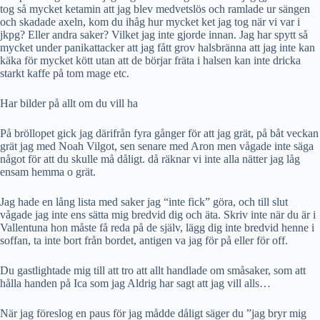
tog så mycket ketamin att jag blev medvetslös och ramlade ur sängen
och skadade axeln, kom du ihåg hur mycket ket jag tog när vi var i
jkpg? Eller andra saker? Vilket jag inte gjorde innan. Jag har spytt så
mycket under panikattacker att jag fått grov halsbränna att jag inte kan
käka för mycket kött utan att de börjar fräta i halsen kan inte dricka
starkt kaffe på tom mage etc.
Har bilder på allt om du vill ha
På bröllopet gick jag därifrån fyra gånger för att jag grät, på båt veckan
grät jag med Noah Vilgot, sen senare med Aron men vågade inte säga
något för att du skulle må dåligt. då räknar vi inte alla nätter jag låg
ensam hemma o grät.
Jag hade en lång lista med saker jag “inte fick” göra, och till slut
vågade jag inte ens sätta mig bredvid dig och äta. Skriv inte när du är i
Vallentuna hon måste få reda på de själv, lägg dig inte bredvid henne i
soffan, ta inte bort från bordet, antigen va jag för på eller för off.
Du gastlightade mig till att tro att allt handlade om småsaker, som att
hålla handen på Ica som jag Aldrig har sagt att jag vill alls…
När jag föreslog en paus för jag mådde dåligt säger du ”jag bryr mig