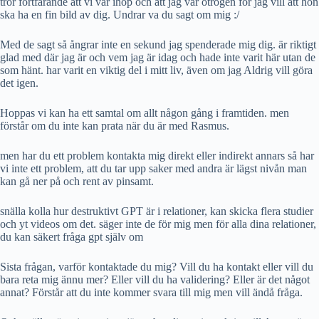
tror fortfarande att vi var ihop och att jag var otrogen för jag vill att hon
ska ha en fin bild av dig. Undrar va du sagt om mig :/
Med de sagt så ångrar inte en sekund jag spenderade mig dig. är riktigt
glad med där jag är och vem jag är idag och hade inte varit här utan de
som hänt. har varit en viktig del i mitt liv, även om jag Aldrig vill göra
det igen.
Hoppas vi kan ha ett samtal om allt någon gång i framtiden. men
förstår om du inte kan prata när du är med Rasmus.
men har du ett problem kontakta mig direkt eller indirekt annars så har
vi inte ett problem, att du tar upp saker med andra är lägst nivån man
kan gå ner på och rent av pinsamt.
snälla kolla hur destruktivt GPT är i relationer, kan skicka flera studier
och yt videos om det. säger inte de för mig men för alla dina relationer,
du kan säkert fråga gpt själv om
Sista frågan, varför kontaktade du mig? Vill du ha kontakt eller vill du
bara reta mig ännu mer? Eller vill du ha validering? Eller är det något
annat? Förstår att du inte kommer svara till mig men vill ändå fråga.