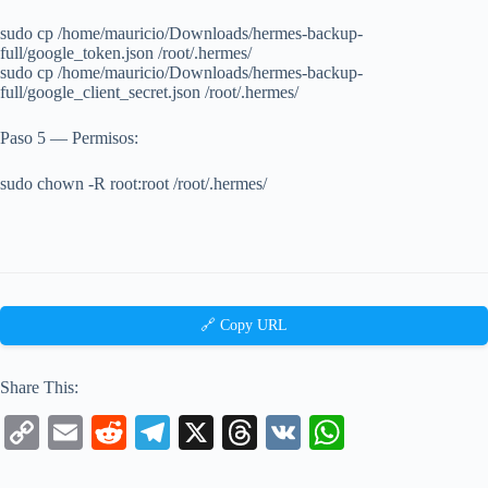
sudo cp /home/mauricio/Downloads/hermes-backup-
full/google_token.json /root/.hermes/
sudo cp /home/mauricio/Downloads/hermes-backup-
full/google_client_secret.json /root/.hermes/
Paso 5 — Permisos:
sudo chown -R root:root /root/.hermes/
🔗 Copy URL
Share This:
C
E
R
Te
X
T
V
W
op
m
ed
le
hr
K
ha