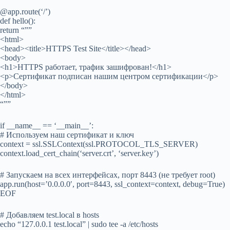
@app.route(‘/’)
def hello():
return “””
<html>
<head><title>HTTPS Test Site</title></head>
<body>
<h1>HTTPS работает, трафик зашифрован!</h1>
<p>Сертификат подписан нашим центром сертификации</p>
</body>
</html>
“””
if __name__ == ‘__main__’:
# Используем наш сертификат и ключ
context = ssl.SSLContext(ssl.PROTOCOL_TLS_SERVER)
context.load_cert_chain(‘server.crt’, ‘server.key’)
# Запускаем на всех интерфейсах, порт 8443 (не требует root)
app.run(host=’0.0.0.0′, port=8443, ssl_context=context, debug=True)
EOF
# Добавляем test.local в hosts
echo “127.0.0.1 test.local” | sudo tee -a /etc/hosts