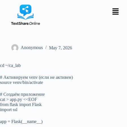
Anonymous
May 7, 2026
cd ~/ca_lab
# Активируем venv (если не активен)
source venv/bin/activate
# Создаём приложение
cat > app.py <<EOF
from flask import Flask
import ssl
app = Flask(__name__)