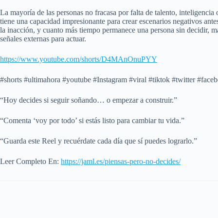
La mayoría de las personas no fracasa por falta de talento, inteligen
tiene una capacidad impresionante para crear escenarios negativos antes
la inacción, y cuanto más tiempo permanece una persona sin decidir, m
señales externas para actuar.
https://www.youtube.com/shorts/D4MAnOnuPYY
#shorts #ultimahora #youtube #Instagram #viral #tiktok #twitter #face
“Hoy decides si seguir soñando… o empezar a construir.”
“Comenta ‘voy por todo’ si estás listo para cambiar tu vida.”
“Guarda este Reel y recuérdate cada día que sí puedes lograrlo.”
Leer Completo En:
https://jaml.es/piensas-pero-no-decides/