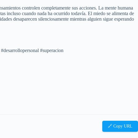
s pensamientos controlen completamente sus acciones. La mente humana
otas incluso cuando nada ha ocurrido todavía. El miedo se alimenta de
nidades desaparecen silenciosamente mientras alguien sigue esperando
 #desarrollopersonal #superacion
🔗 Copy URL