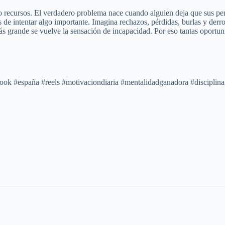
cia o recursos. El verdadero problema nace cuando alguien deja que su
 de intentar algo importante. Imagina rechazos, pérdidas, burlas y derr
ás grande se vuelve la sensación de incapacidad. Por eso tantas oportu
book #españa #reels #motivaciondiaria #mentalidadganadora #disciplina