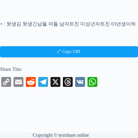
× : 못생김 못생긴남돌 여돌 남자트친 미성년자트친 03년생이하
🔗 Copy URL
Share This:
C
E
R
Te
X
T
V
W
op
m
ed
le
hr
K
ha
y
ail
di
gr
ea
ts
Li
t
a
ds
A
nk
m
pp
Copyright ©
textshare.online