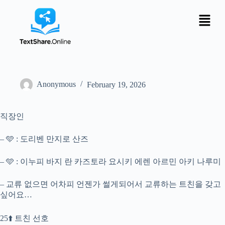
Anonymous
February 19, 2026
직장인
– 🩵 : 도리벤 만지로 산즈
– 🩵 : 이누피 바지 란 카즈토라 요시키 에렌 아르민 아키 나루미
– 교류 없으면 어차피 언젠가 썰게되어서 교류하는 트친을 갖고
싶어요…
25⬆️ 트친 선호