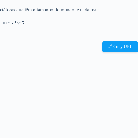
; metáforas que têm o tamanho do mundo, e nada mais.
xonantes 🎉✨🙏
🔗 Copy URL