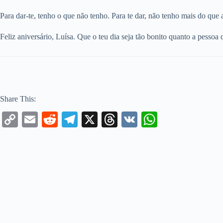
Para dar-te, tenho o que não tenho. Para te dar, não tenho mais do que 
Feliz aniversário, Luísa. Que o teu dia seja tão bonito quanto a pessoa
Share This:
C
E
R
Te
X
T
V
W
op
m
ed
le
hr
K
ha
y
ail
di
gr
ea
ts
Li
t
a
ds
A
nk
m
pp