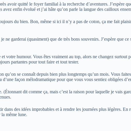
rès avoir quitté le foyer familial à la recherche d’aventures. J’espère qu
 avez enfin évolué et j’ai hâte qu’on parle la langue des cailloux ense
 toujours du bien. Bon, même si ici il n’y a pas de coton, ça me fait plai
t je ne garderai (quasiment) que de très bons souvenirs. J’espère que ce
e et votre humour. Vous êtes vraiment au top, alors ne changez surtout pa
ours partantes pour tout faire et tout tester.
on qu’on se connaît depuis bien plus longtemps qu’un mois. Vous faites pa
a d’une façon mélodramatique pour que vous vous sentiez obligées d’en o
 (Étonnant dit comme ça, mais c’est la raison pour laquelle je vais gard
enues.
artir dans des idées improbables et à rendre les journées plus légères. 
er la même lune.