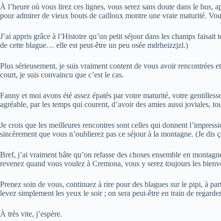
À l’heure où vous lirez ces lignes, vous serez sans doute dans le bus, ap
pour admirer de vieux bouts de cailloux montre une vraie maturité. Vous
J’ai appris grâce à l’Histoire qu’un petit séjour dans les champs faisait
de cette blague… elle est peut-être un peu osée mdrheizzjzl.)
Plus sérieusement, je suis vraiment content de vous avoir rencontrées e
court, je suis convaincu que c’est le cas.
Fanny et moi avons été assez épatés par votre maturité, votre gentilless
agréable, par les temps qui courent, d’avoir des amies aussi joviales, touj
Je crois que les meilleures rencontres sont celles qui donnent l’impressi
sincèrement que vous n’oublierez pas ce séjour à la montagne. (Je dis ç
Bref, j’ai vraiment hâte qu’on refasse des choses ensemble en montagne.
revenez quand vous voulez à Cremona, vous y serez toujours les bienv
Prenez soin de vous, continuez à rire pour des blagues sur le pipi, à p
levez simplement les yeux le soir ; on sera peut-être en train de regard
À très vite, j’espère.