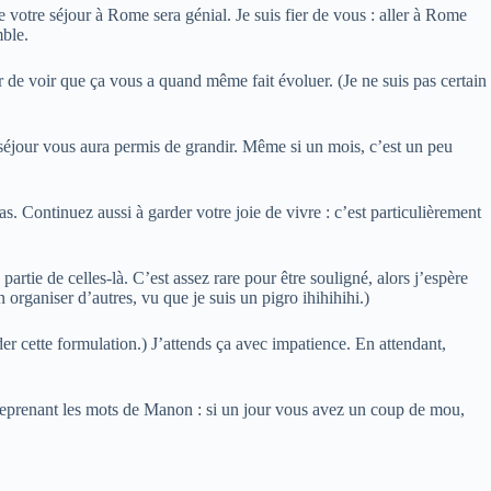
e votre séjour à Rome sera génial. Je suis fier de vous : aller à Rome
mble.
sir de voir que ça vous a quand même fait évoluer. (Je ne suis pas certain
 séjour vous aura permis de grandir. Même si un mois, c’est un peu
s. Continuez aussi à garder votre joie de vivre : c’est particulièrement
rtie de celles-là. C’est assez rare pour être souligné, alors j’espère
rganiser d’autres, vu que je suis un pigro ihihihihi.)
er cette formulation.) J’attends ça avec impatience. En attendant,
En reprenant les mots de Manon : si un jour vous avez un coup de mou,