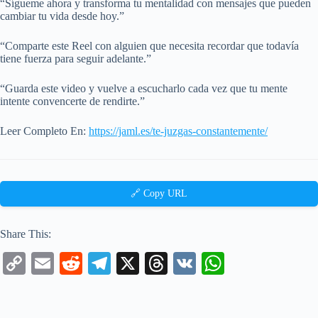
“Sígueme ahora y transforma tu mentalidad con mensajes que pueden
cambiar tu vida desde hoy.”
“Comparte este Reel con alguien que necesita recordar que todavía
tiene fuerza para seguir adelante.”
“Guarda este video y vuelve a escucharlo cada vez que tu mente
intente convencerte de rendirte.”
Leer Completo En:
https://jaml.es/te-juzgas-constantemente/
🔗 Copy URL
Share This:
C
E
R
Te
X
T
V
W
op
m
ed
le
hr
K
ha
y
ail
di
gr
ea
ts