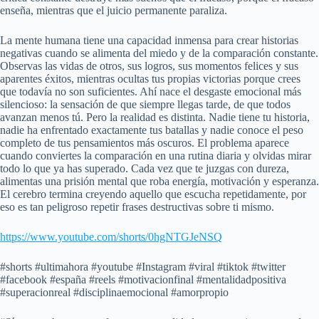
enseña, mientras que el juicio permanente paraliza.
La mente humana tiene una capacidad inmensa para crear historias
negativas cuando se alimenta del miedo y de la comparación constante.
Observas las vidas de otros, sus logros, sus momentos felices y sus
aparentes éxitos, mientras ocultas tus propias victorias porque crees
que todavía no son suficientes. Ahí nace el desgaste emocional más
silencioso: la sensación de que siempre llegas tarde, de que todos
avanzan menos tú. Pero la realidad es distinta. Nadie tiene tu historia,
nadie ha enfrentado exactamente tus batallas y nadie conoce el peso
completo de tus pensamientos más oscuros. El problema aparece
cuando conviertes la comparación en una rutina diaria y olvidas mirar
todo lo que ya has superado. Cada vez que te juzgas con dureza,
alimentas una prisión mental que roba energía, motivación y esperanza.
El cerebro termina creyendo aquello que escucha repetidamente, por
eso es tan peligroso repetir frases destructivas sobre ti mismo.
https://www.youtube.com/shorts/0hgNTGJeNSQ
#shorts #ultimahora #youtube #Instagram #viral #tiktok #twitter
#facebook #españa #reels #motivacionfinal #mentalidadpositiva
#superacionreal #disciplinaemocional #amorpropio