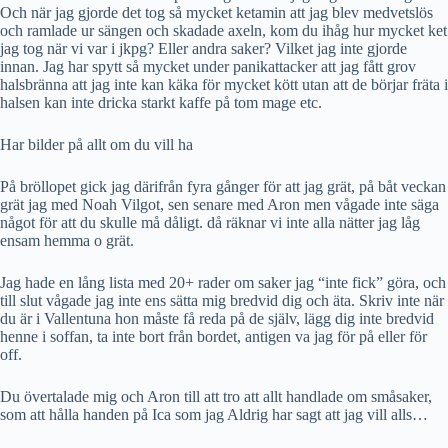
Och när jag gjorde det tog så mycket ketamin att jag blev medvetslös
och ramlade ur sängen och skadade axeln, kom du ihåg hur mycket ket
jag tog när vi var i jkpg? Eller andra saker? Vilket jag inte gjorde
innan. Jag har spytt så mycket under panikattacker att jag fått grov
halsbränna att jag inte kan käka för mycket kött utan att de börjar fräta i
halsen kan inte dricka starkt kaffe på tom mage etc.
Har bilder på allt om du vill ha
På bröllopet gick jag därifrån fyra gånger för att jag grät, på båt veckan
grät jag med Noah Vilgot, sen senare med Aron men vågade inte säga
något för att du skulle må dåligt. då räknar vi inte alla nätter jag låg
ensam hemma o grät.
Jag hade en lång lista med 20+ rader om saker jag “inte fick” göra, och
till slut vågade jag inte ens sätta mig bredvid dig och äta. Skriv inte när
du är i Vallentuna hon måste få reda på de själv, lägg dig inte bredvid
henne i soffan, ta inte bort från bordet, antigen va jag för på eller för
off.
Du övertalade mig och Aron till att tro att allt handlade om småsaker,
som att hålla handen på Ica som jag Aldrig har sagt att jag vill alls…