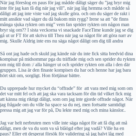
När jag föreslog en paus för jag mådde dåligt säger du ”jag bryr mig
inte för jag kan få dig när jag vill”, när jag låg hemma och mådde så
dåligt att jag inte viste vad jag skulle göra. och om du säger de rakt i
mitt ansikte vad säger du då bakom min rygg? Irene sa att ”de finns
många sjuka rykten om mig” vem fan sprider rykten om någon man
bryr sig om?? I sista veckorna vi snackade FaceTime kunde jag se dig
gå ut ur FT för att skriva till Thea när jag sa något för att göra narr av
mig. Skulle Aldrig inte ens nu säga något dåligt om dig till andra
Så ont jag hade och skuld jag kände när du inte fick sitta bredvid dina
kompisar på midsommar pga du träffade mig och sen sprider du rykten
om mig till dom :/ alla hänger ut och sprider rykten om alla i den där
gruppen. Lisa är den finaste kompisen du har och henne har jag bara
hört skit om, sorgligt. Hon förtjänar bättre.
Du upprepade hur mycket du “offrade” för
att vara med mig som om
det var mitt fel och att jag ska vara tacksam för din tid vilket fick mig
att känna mig riktigt dåligt, som om jag inte gjorde offrade något. När
jag frågade om du ville ha space sa du nej, men fortsatte samtidigt
pressa mig att jag var för på, Du lekte med mig och mina känslor..
Jag var helt nerbruten men ville inte säga något för att få dig att må
dåligt, men de va du som va så blåögd efter jag vadå? Ville ha en
paus? Eller ett desperat försök för validering så jag halvt låg med