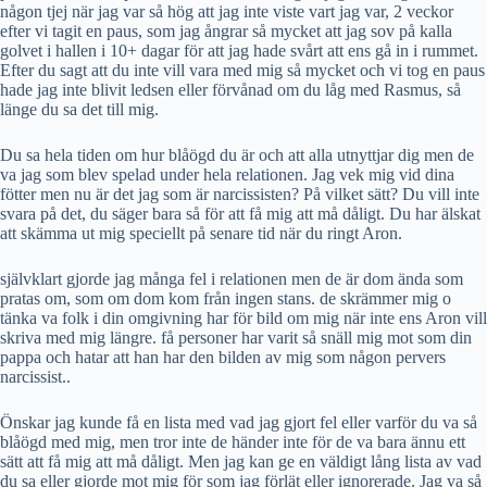
någon tjej när jag var så hög att jag inte viste vart jag var, 2 veckor
efter vi tagit en paus, som jag ångrar så mycket att jag sov på kalla
golvet i hallen i 10+ dagar för att jag hade svårt att ens gå in i rummet.
Efter du sagt att du inte vill vara med mig så mycket och vi tog en paus
hade jag inte blivit ledsen eller förvånad om du låg med Rasmus, så
länge du sa det till mig.
Du sa hela tiden om hur blåögd du är och att alla utnyttjar dig men de
va jag som blev spelad under hela relationen. Jag vek mig vid dina
fötter men nu är det jag som är narcissisten? På vilket sätt? Du vill inte
svara på det, du säger bara så för att få mig att må dåligt. Du har älskat
att skämma ut mig speciellt på senare tid när du ringt Aron.
självklart gjorde jag många fel i relationen men de är dom ända som
pratas om, som om dom kom från ingen stans. de skrämmer mig o
tänka va folk i din omgivning har för bild om mig när inte ens Aron vill
skriva med mig längre. få personer har varit så snäll mig mot som din
pappa och hatar att han har den bilden av mig som någon pervers
narcissist..
Önskar jag kunde få en lista med vad jag gjort fel eller varför du va så
blåögd med mig, men tror inte de händer inte för de va bara ännu ett
sätt att få mig att må dåligt. Men jag kan ge en väldigt lång lista av vad
du sa eller gjorde mot mig för som jag förlät eller ignorerade. Jag va så