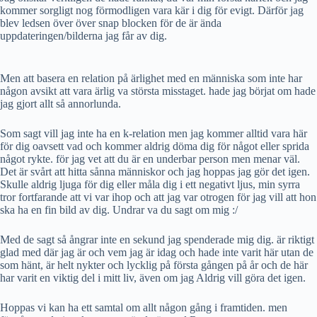
kommer sorgligt nog förmodligen vara kär i dig för evigt. Därför jag
blev ledsen över över snap blocken för de är ända
uppdateringen/bilderna jag får av dig.
Men att basera en relation på ärlighet med en människa som inte har
någon avsikt att vara ärlig va största misstaget. hade jag börjat om hade
jag gjort allt så annorlunda.
Som sagt vill jag inte ha en k-relation men jag kommer alltid vara här
för dig oavsett vad och kommer aldrig döma dig för något eller sprida
något rykte. för jag vet att du är en underbar person men menar väl.
Det är svårt att hitta sånna människor och jag hoppas jag gör det igen.
Skulle aldrig ljuga för dig eller måla dig i ett negativt ljus, min syrra
tror fortfarande att vi var ihop och att jag var otrogen för jag vill att hon
ska ha en fin bild av dig. Undrar va du sagt om mig :/
Med de sagt så ångrar inte en sekund jag spenderade mig dig. är riktigt
glad med där jag är och vem jag är idag och hade inte varit här utan de
som hänt, är helt nykter och lycklig på första gången på år och de här
har varit en viktig del i mitt liv, även om jag Aldrig vill göra det igen.
Hoppas vi kan ha ett samtal om allt någon gång i framtiden. men