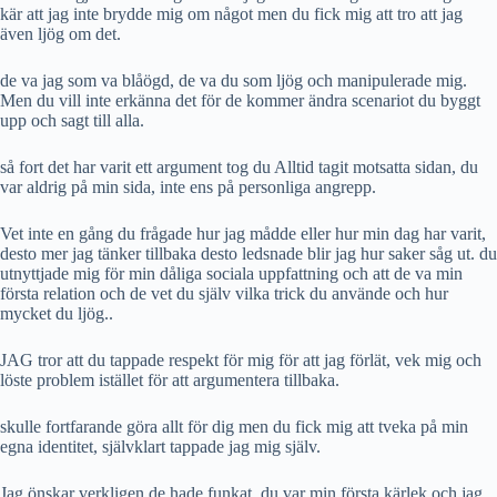
kär att jag inte brydde mig om något men du fick mig att tro att jag
även ljög om det.
de va jag som va blåögd, de va du som ljög och manipulerade mig.
Men du vill inte erkänna det för de kommer ändra scenariot du byggt
upp och sagt till alla.
så fort det har varit ett argument tog du Alltid tagit motsatta sidan, du
var aldrig på min sida, inte ens på personliga angrepp.
Vet inte en gång du frågade hur jag mådde eller hur min dag har varit,
desto mer jag tänker tillbaka desto ledsnade blir jag hur saker såg ut. du
utnyttjade mig för min dåliga sociala uppfattning och att de va min
första relation och de vet du själv vilka trick du använde och hur
mycket du ljög..
JAG tror att du tappade respekt för mig för att jag förlät, vek mig och
löste problem istället för att argumentera tillbaka.
skulle fortfarande göra allt för dig men du fick mig att tveka på min
egna identitet, självklart tappade jag mig själv.
Jag önskar verkligen de hade funkat, du var min första kärlek och jag