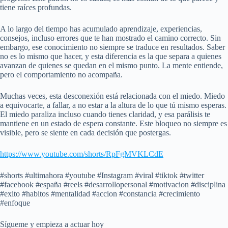
tiene raíces profundas.
A lo largo del tiempo has acumulado aprendizaje, experiencias,
consejos, incluso errores que te han mostrado el camino correcto. Sin
embargo, ese conocimiento no siempre se traduce en resultados. Saber
no es lo mismo que hacer, y esta diferencia es la que separa a quienes
avanzan de quienes se quedan en el mismo punto. La mente entiende,
pero el comportamiento no acompaña.
Muchas veces, esta desconexión está relacionada con el miedo. Miedo
a equivocarte, a fallar, a no estar a la altura de lo que tú mismo esperas.
El miedo paraliza incluso cuando tienes claridad, y esa parálisis te
mantiene en un estado de espera constante. Este bloqueo no siempre es
visible, pero se siente en cada decisión que postergas.
https://www.youtube.com/shorts/RpFgMVKLCdE
#shorts #ultimahora #youtube #Instagram #viral #tiktok #twitter
#facebook #españa #reels #desarrollopersonal #motivacion #disciplina
#exito #habitos #mentalidad #accion #constancia #crecimiento
#enfoque
Sígueme y empieza a actuar hoy