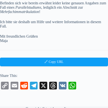
Befinden sich wie bereits erwähnt leider keine genauen Angaben zum
Fall eines
Parallelstudiums
, lediglich ein Abschnitt zur
Mehrfachimmatrikulation
!
Ich bitte sie deshalb um Hilfe und weitere Informationen in diesem
Fall.
Mit freundlichen Grüßen
Maja
🔗 Copy URL
Share This:
C
E
R
Te
X
T
V
W
op
m
ed
le
hr
K
ha
y
ail
di
gr
ea
ts