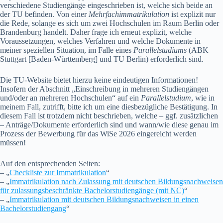
verschiedene Studiengänge eingeschrieben ist, welche sich beide an
der TU befinden. Von einer
Mehrfachimmatrikulation
ist explizit nur
die Rede, solange es sich um zwei Hochschulen im Raum Berlin oder
Brandenburg handelt. Daher frage ich erneut explizit, welche
Voraussetzungen, welches Verfahren und welche Dokumente in
meiner speziellen Situation, im Falle eines
Parallelstudiums
(ABK
Stuttgart [Baden-Württemberg] und TU Berlin) erforderlich sind.
Die TU-Website bietet hierzu keine eindeutigen Informationen!
Insofern der Abschnitt „Einschreibung in mehreren Studiengängen
und/oder an mehreren Hochschulen“ auf ein
Parallelstudium
, wie in
meinem Fall, zutrifft, bitte ich um eine diesbezügliche Bestätigung. In
diesem Fall ist trotzdem nicht beschrieben, welche – ggf. zusätzlichen
– Anträge/Dokumente erforderlich sind und wann/wie diese genau im
Prozess der Bewerbung für das WiSe 2026 eingereicht werden
müssen!
Auf den entsprechenden Seiten:
– „
Checkliste zur Immatrikulation
“
– „
Immatrikulation nach Zulassung mit deutschen Bildungsnachweisen
für zulassungsbeschränkte Bachelorstudiengänge (mit NC)
“
– „
Immatrikulation mit deutschen Bildungsnachweisen in einen
Bachelorstudiengang
“