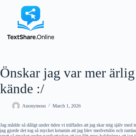
Önskar jag var mer ärli
kände :/
Anonymous
March 1, 2026
Jag mådde så dåligt under tiden vi träffades att jag skar mig själv me
jag gjorde det tog så mycket ketamin att jag blev medvetslös och ramlad
spytt så mycket under panikattacker att jag fått grov halsbränna att jag 