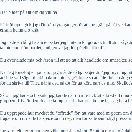
Har bilder på allt om du vill ha
På bröllopet gick jag därifrån fyra gånger för att jag grät, på båt vecka
ensam hemma o grät.
Jag hade en lång lista med saker jag “inte fick” göra, och till slut vågad
ta inte bort från bordet, antigen va jag för på eller för off.
Du övertalade mig och Aron till att tro att allt handlade om småsaker, so
När jag föreslog en paus för jag mådde dåligt säger du ”jag bryr mig inte
ansikte vad säger du då bakom min rygg? Irene sa att ”de finns många
för att skriva till Thea när jag sa något för att göra narr av mig. Skulle 
Så ont jag hade och skuld jag kände när du inte fick sitta bredvid dina
gruppen. Lisa är den finaste kompisen du har och henne har jag bara hört
Du upprepade hur mycket du “offrade” för
att vara med mig som om det
frågade om du ville ha space sa du nej, men fortsatte samtidigt pressa m
Jag var helt nerbruten men ville inte säga något för att få dig att må då