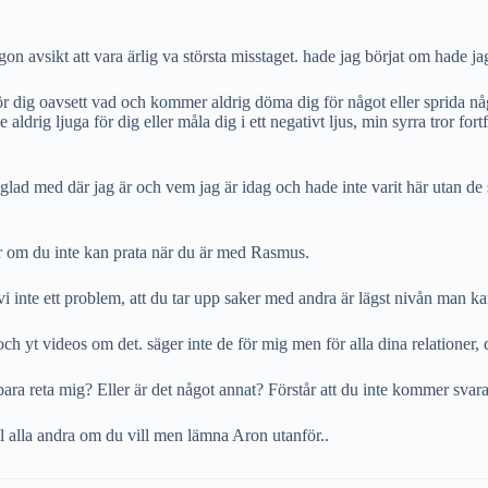
n avsikt att vara ärlig va största misstaget. hade jag börjat om hade jag
för dig oavsett vad och kommer aldrig döma dig för något eller sprida nå
aldrig ljuga för dig eller måla dig i ett negativt ljus, min syrra tror fort
glad med där jag är och vem jag är idag och hade inte varit här utan de 
år om du inte kan prata när du är med Rasmus.
vi inte ett problem, att du tar upp saker med andra är lägst nivån man k
 och yt videos om det. säger inte de för mig men för alla dina relationer,
bara reta mig? Eller är det något annat? Förstår att du inte kommer svara
till alla andra om du vill men lämna Aron utanför..