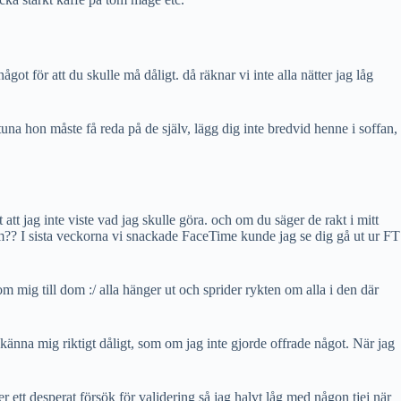
t för att du skulle må dåligt. då räknar vi inte alla nätter jag låg
ntuna hon måste få reda på de själv, lägg dig inte bredvid henne i soffan,
att jag inte viste vad jag skulle göra. och om du säger de rakt i mitt
?? I sista veckorna vi snackade FaceTime kunde jag se dig gå ut ur FT
 mig till dom :/ alla hänger ut och sprider rykten om alla i den där
t känna mig riktigt dåligt, som om jag inte gjorde offrade något. När jag
r ett desperat försök för validering så jag halvt låg med någon tjej när