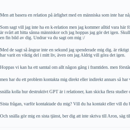
Men att basera en relation på ärlighet med en människa som inte har någo
Som sagt vill jag inte ha en k-relation men jag kommer alltid vara här 
är svårt att hitta sånna människor och jag hoppas jag gör det igen. Skulle 
en fin bild av dig. Undrar va du sagt om mig :/
Med de sagt så ångrar inte en sekund jag spenderade mig dig. är riktigt 
har varit en viktig del i mitt liv, även om jag Aldrig vill göra det igen.
Hoppas vi kan ha ett samtal om allt någon gång i framtiden. men först
men har du ett problem kontakta mig direkt eller indirekt annars så har 
snälla kolla hur destruktivt GPT är i relationer, kan skicka flera studier
Sista frågan, varför kontaktade du mig? Vill du ha kontakt eller vill du 
Och snälla gör mig en sista tjänst, ber dig att inte skriva till Aron, säg 