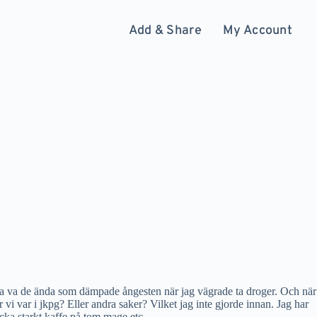
Add & Share
My Account
ärta va de ända som dämpade ångesten när jag vägrade ta droger. Och när
i var i jkpg? Eller andra saker? Vilket jag inte gjorde innan. Jag har
ricka starkt kaffe på tom mage etc.