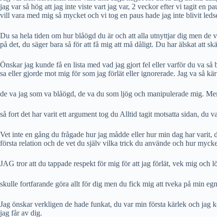
jag var så hög att jag inte viste vart jag var, 2 veckor efter vi tagit en 
vill vara med mig så mycket och vi tog en paus hade jag inte blivit led
Du sa hela tiden om hur blåögd du är och att alla utnyttjar dig men de v
på det, du säger bara så för att få mig att må dåligt. Du har älskat att s
Önskar jag kunde få en lista med vad jag gjort fel eller varför du va så 
sa eller gjorde mot mig för som jag förlät eller ignorerade. Jag va så kä
de va jag som va blåögd, de va du som ljög och manipulerade mig. Men d
så fort det har varit ett argument tog du Alltid tagit motsatta sidan, du 
Vet inte en gång du frågade hur jag mådde eller hur min dag har varit, d
första relation och de vet du själv vilka trick du använde och hur mycke
JAG tror att du tappade respekt för mig för att jag förlät, vek mig och lö
skulle fortfarande göra allt för dig men du fick mig att tveka på min egna
Jag önskar verkligen de hade funkat, du var min första kärlek och jag 
jag får av dig.