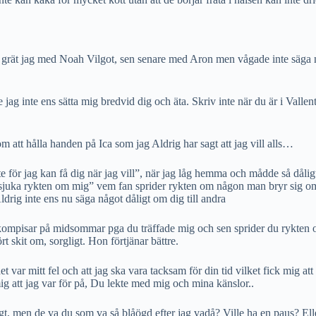
n grät jag med Noah Vilgot, sen senare med Aron men vågade inte säga någo
e jag inte ens sätta mig bredvid dig och äta. Skriv inte när du är i Valle
m att hålla handen på Ica som jag Aldrig har sagt att jag vill alls…
 för jag kan få dig när jag vill”, när jag låg hemma och mådde så dåligt 
 sjuka rykten om mig” vem fan sprider rykten om någon man bryr sig om
Aldrig inte ens nu säga något dåligt om dig till andra
 kompisar på midsommar pga du träffade mig och sen sprider du rykten om
 skit om, sorgligt. Hon förtjänar bättre.
 var mitt fel och att jag ska vara tacksam för din tid vilket fick mig at
ig att jag var för på, Du lekte med mig och mina känslor..
ligt, men de va du som va så blåögd efter jag vadå? Ville ha en paus? Elle