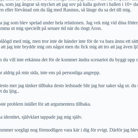
paus, som jag ångrar så mycket att jag sov på kalla golvet i hallen i 10+ da
sen eller förvånad om du låg med Rasmus, så länge du sa det till mig.
a jag som blev spelad under hela relationen. Jag vek mig vid dina fötter 
kämma ut mig speciellt på senare tid när du ringt Aron.
blåögd med mig, men tror inte de händer inte för de va bara ännu ett sätt
r att jag inte brydde mig om något men du fick mig att tro att jag även l
u vill inte erkänna det för de kommer ändra scenariot du byggt upp och
var aldrig på min sida, inte ens på personliga angrepp.
esto mer jag tänker tillbaka desto ledsnade blir jag hur saker såg ut. du
t du ljög..
ste problem istället för att argumentera tillbaka.
 identitet, självklart tappade jag mig själv.
kommer sorgligt nog förmodligen vara kär i dig för evigt. Därför jag bl