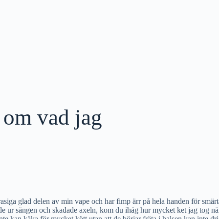
g om vad jag
d trasiga glad delen av min vape och har fimp ärr på hela handen för sm
e ur sängen och skadade axeln, kom du ihåg hur mycket ket jag tog när v
inte kan käka för mycket kött utan att de börjar fräta i halsen kan inte d