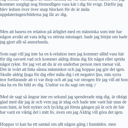
kommer sorgligt nog förmodligen vara kär i dig för evigt. Därför jag
blev ledsen över över snap blocken för de är ända
uppdateringen/bilderna jag får av dig.
Men att basera en relation på ärlighet med en människa som inte har
någon avsikt att vara ärlig va största misstaget. hade jag börjat om hade
jag gjort allt så annorlunda.
Som sagt vill jag inte ha en k-relation men jag kommer alltid vara här
för dig oavsett vad och kommer aldrig döma dig för något eller sprida
något rykte. för jag vet att du är en underbar person men menar väl.
Det är svårt att hitta sånna människor och jag hoppas jag gör det igen.
Skulle aldrig ljuga för dig eller måla dig i ett negativt ljus, min syrra
tror fortfarande att vi var ihop och att jag var otrogen för jag vill att hon
ska ha en fin bild av dig. Undrar va du sagt om mig :/
Med de sagt så ångrar inte en sekund jag spenderade mig dig. är riktigt
glad med där jag är och vem jag är idag och hade inte varit här utan de
som hänt, är helt nykter och lycklig på första gången på år och de här
har varit en viktig del i mitt liv, även om jag Aldrig vill göra det igen.
Hoppas vi kan ha ett samtal om allt någon gång i framtiden. men