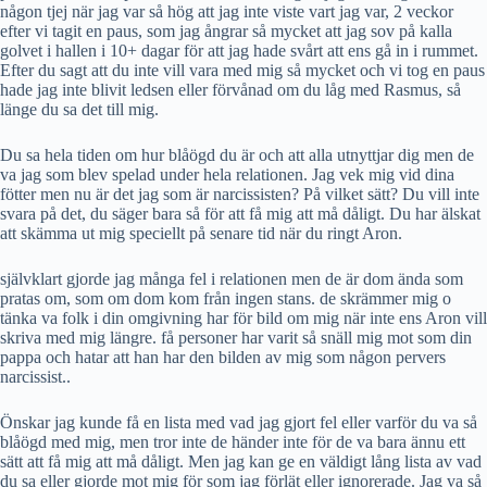
någon tjej när jag var så hög att jag inte viste vart jag var, 2 veckor
efter vi tagit en paus, som jag ångrar så mycket att jag sov på kalla
golvet i hallen i 10+ dagar för att jag hade svårt att ens gå in i rummet.
Efter du sagt att du inte vill vara med mig så mycket och vi tog en paus
hade jag inte blivit ledsen eller förvånad om du låg med Rasmus, så
länge du sa det till mig.
Du sa hela tiden om hur blåögd du är och att alla utnyttjar dig men de
va jag som blev spelad under hela relationen. Jag vek mig vid dina
fötter men nu är det jag som är narcissisten? På vilket sätt? Du vill inte
svara på det, du säger bara så för att få mig att må dåligt. Du har älskat
att skämma ut mig speciellt på senare tid när du ringt Aron.
självklart gjorde jag många fel i relationen men de är dom ända som
pratas om, som om dom kom från ingen stans. de skrämmer mig o
tänka va folk i din omgivning har för bild om mig när inte ens Aron vill
skriva med mig längre. få personer har varit så snäll mig mot som din
pappa och hatar att han har den bilden av mig som någon pervers
narcissist..
Önskar jag kunde få en lista med vad jag gjort fel eller varför du va så
blåögd med mig, men tror inte de händer inte för de va bara ännu ett
sätt att få mig att må dåligt. Men jag kan ge en väldigt lång lista av vad
du sa eller gjorde mot mig för som jag förlät eller ignorerade. Jag va så