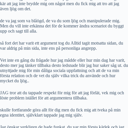
kär att jag inte brydde mig om något men du fick mig att tro att jag
även ljög om det.
de va jag som va blåögd, de va du som ljög och manipulerade mig.
Men du vill inte erkänna det för de kommer ändra scenariot du byggt
upp och sagt till alla.
så fort det har varit ett argument tog du Alltid tagit motsatta sidan, du
var aldrig på min sida, inte ens på personliga angrepp.
Vet inte en gång du frågade hur jag mådde eller hur min dag har varit,
desto mer jag tänker tillbaka desto ledsnade blir jag hur saker såg ut. du
utnyttjade mig för min dåliga sociala uppfattning och att de va min
första relation och de vet du själv vilka trick du använde och hur
mycket du ljög..
JAG tror att du tappade respekt för mig för att jag förlät, vek mig och
löste problem istället för att argumentera tillbaka.
skulle fortfarande göra allt för dig men du fick mig att tveka på min
egna identitet, självklart tappade jag mig själv.
Jag önskar verkligen de hade funkat, du var min första kärlek och jag