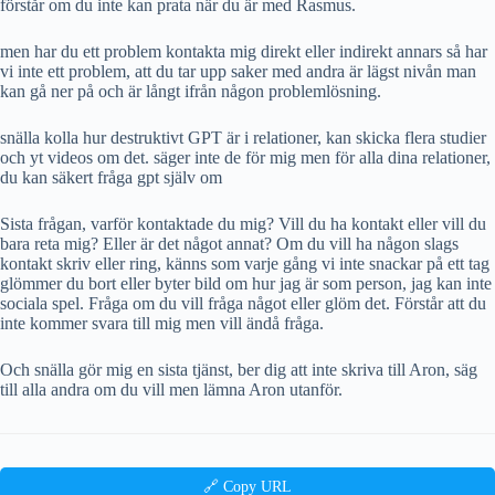
förstår om du inte kan prata när du är med Rasmus.
men har du ett problem kontakta mig direkt eller indirekt annars så har
vi inte ett problem, att du tar upp saker med andra är lägst nivån man
kan gå ner på och är långt ifrån någon problemlösning.
snälla kolla hur destruktivt GPT är i relationer, kan skicka flera studier
och yt videos om det. säger inte de för mig men för alla dina relationer,
du kan säkert fråga gpt själv om
Sista frågan, varför kontaktade du mig? Vill du ha kontakt eller vill du
bara reta mig? Eller är det något annat? Om du vill ha någon slags
kontakt skriv eller ring, känns som varje gång vi inte snackar på ett tag
glömmer du bort eller byter bild om hur jag är som person, jag kan inte
sociala spel. Fråga om du vill fråga något eller glöm det. Förstår att du
inte kommer svara till mig men vill ändå fråga.
Och snälla gör mig en sista tjänst, ber dig att inte skriva till Aron, säg
till alla andra om du vill men lämna Aron utanför.
🔗 Copy URL