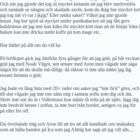
Och när jag gjorde det tog så mycket ketamin att jag blev medvetslös
och ramlade ur sängen och skadade axeln, kom du ihåg hur mycket ket
jag tog när vi var i jkpg? Eller andra saker? Vilket jag inte gjorde
innan. Jag har spytt så mycket under panikattacker att jag fått grov
halsbränna att jag inte kan käka för mycket kött utan att de börjar fräta i
halsen kan inte dricka starkt kaffe på tom mage etc.
Har bilder på allt om du vill ha
På bröllopet gick jag därifrån fyra gånger för att jag grät, på båt veckan
grät jag med Noah Vilgot, sen senare med Aron men vågade inte säga
något för att du skulle må dåligt. då räknar vi inte alla nätter jag låg
ensam hemma o grät.
Jag hade en lång lista med 20+ rader om saker jag “inte fick” göra, och
till slut vågade jag inte ens sätta mig i samma soffa som dig och äta.
Skriv inte när du är i Vallentuna hon måste få reda på de själv, lägg dig
inte bredvid henne i soffan, ta inte bort från bordet, antigen va jag för
på eller för off.
Du övertalade mig och Aron till att tro att allt handlade om småsaker,
som att hålla handen på Ica som jag Aldrig har sagt att jag vill alls…