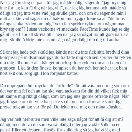
När jag föreslog en paus för jag mådde dåligt säger du ”jag bryr mig
inte för jag kan få dig när jag vill”, när jag låg hemma och mådde så
dåligt att jag inte viste vad jag skulle göra. och om du säger de rakt i
mitt ansikte vad säger du då bakom min rygg? Irene sa att ”de finns
många sjuka rykten om mig” vem fan sprider rykten om någon man
bryr sig om?? I sista veckorna vi snackade FaceTime kunde jag se dig
gå ut ur FT för att skriva till Thea när jag sa något för att göra narr av
mig. Skulle Aldrig inte ens nu säga något dåligt om dig till andra
Så ont jag hade och skuld jag kände när du inte fick sitta bredvid dina
kompisar på midsommar pga du träffade mig och sen sprider du rykten
om mig till dom :/ alla hänger ut och sprider rykten om alla i den där
gruppen. Lisa är den finaste kompisen du har och henne har jag bara
hört skit om, sorgligt. Hon förtjänar bättre.
Du upprepade hur mycket du “offrade” för
att vara med mig som om
det var mitt fel och att jag ska vara tacksam för din tid vilket fick mig
att känna mig riktigt dåligt, som om jag inte gjorde offrade något. När
jag frågade om du ville ha space sa du nej, men fortsatte samtidigt
pressa mig att jag var för på, Du lekte med mig och mina känslor..
Jag var helt nerbruten men ville inte säga något för att få dig att må
dåligt, men de va du som va så blåögd efter jag vadå? Ville ha en
paus? Eller ett desperat försök för validering så jag halvt låg med