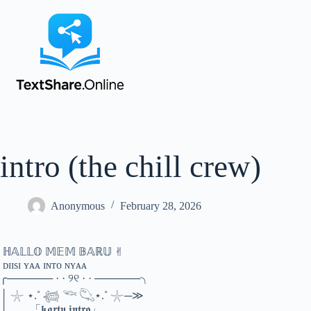
intro (the chill crew)
Anonymous
February 28, 2026
‎ ℍ𝔸𝕃𝕃𝕆 𝕄𝔼𝕄 𝔹𝔸ℝ𝕌 ✌︎︎
‎ ᴅɪɪsɪ ʏᴀᴀ ɪɴᴛᴏ ɴʏᴀᴀ
‎╭────── · · ୨୧ · · ──────╮
‎│ 𓇼 ⋆.˚ 𓆉 𓆝 𓆡⋆.˚ 𓇼─≫
‎│ 「𝖐𝖆𝖗𝖙𝖚 𝖎𝖓𝖙𝖗𝖔」