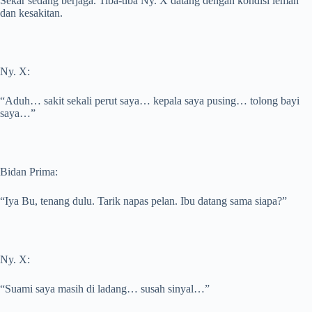
Sekar sedang berjaga. Tiba-tiba Ny. X datang dengan kondisi lemah
dan kesakitan.
Ny. X:
“Aduh… sakit sekali perut saya… kepala saya pusing… tolong bayi
saya…”
Bidan Prima:
“Iya Bu, tenang dulu. Tarik napas pelan. Ibu datang sama siapa?”
Ny. X:
“Suami saya masih di ladang… susah sinyal…”