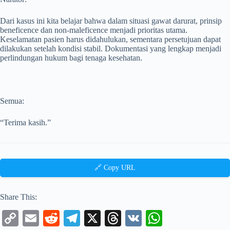
Dari kasus ini kita belajar bahwa dalam situasi gawat darurat, prinsip
beneficence dan non-maleficence menjadi prioritas utama.
Keselamatan pasien harus didahulukan, sementara persetujuan dapat
dilakukan setelah kondisi stabil. Dokumentasi yang lengkap menjadi
perlindungan hukum bagi tenaga kesehatan.
Semua:
“Terima kasih.”
🔗 Copy URL
Share This:
C
E
R
Te
X
T
V
W