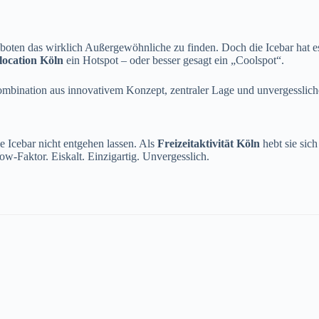
ngeboten das wirklich Außergewöhnliche zu finden. Doch die Icebar hat e
location Köln
ein Hotspot – oder besser gesagt ein „Coolspot“.
ombination aus innovativem Konzept, zentraler Lage und unvergesslic
ie Icebar nicht entgehen lassen. Als
Freizeitaktivität Köln
hebt sie sic
w-Faktor. Eiskalt. Einzigartig. Unvergesslich.