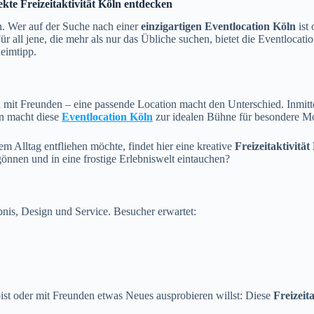
ekte Freizeitaktivität Köln entdecken
n. Wer auf der Suche nach einer
einzigartigen Eventlocation Köln
ist
ll jene, die mehr als nur das Übliche suchen, bietet die Eventlocation 
heimtipp.
mit Freunden – eine passende Location macht den Unterschied. Inmitte
gn macht diese
Eventlocation Köln
zur idealen Bühne für besondere M
em Alltag entfliehen möchte, findet hier eine kreative
Freizeitaktivität
gönnen und in eine frostige Erlebniswelt eintauchen?
bnis, Design und Service. Besucher erwartet:
bist oder mit Freunden etwas Neues ausprobieren willst: Diese
Freizeit