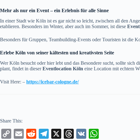
Mehr als nur ein Event – ein Erlebnis für alle Sinne
In einer Stadt wie Köln ist es gar nicht so leicht, zwischen all den A
etablieren. Besonders im Winter, aber auch im Sommer, ist diese
Event
Besonders für Gruppen, Teambuilding-Events oder Touristen ist die K
Erlebe Köln von seiner kältesten und kreativsten Seite
Wer Köln besucht oder hier lebt und das Besondere sucht, sollte sich d
plant, findet in dieser
Eventlocation Köln
eine Location mit echtem Wo
Visit Here: –
https://icebar-cologne.de/
Share This:
C
E
R
Te
X
T
V
W