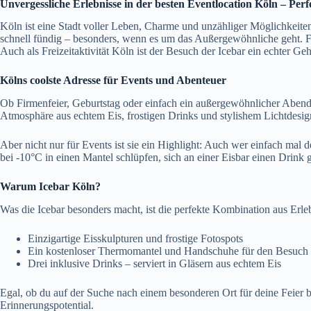
Unvergessliche Erlebnisse in der besten Eventlocation Köln – Perf
Köln ist eine Stadt voller Leben, Charme und unzähliger Möglichkeite
schnell fündig – besonders, wenn es um das Außergewöhnliche geht. Für a
Auch als Freizeitaktivität Köln ist der Besuch der Icebar ein echter Ge
Kölns coolste Adresse für Events und Abenteuer
Ob Firmenfeier, Geburtstag oder einfach ein außergewöhnlicher Abend 
Atmosphäre aus echtem Eis, frostigen Drinks und stylishem Lichtdesi
Aber nicht nur für Events ist sie ein Highlight: Auch wer einfach mal d
bei -10°C in einen Mantel schlüpfen, sich an einer Eisbar einen Drink 
Warum Icebar Köln?
Was die Icebar besonders macht, ist die perfekte Kombination aus Erle
Einzigartige Eisskulpturen und frostige Fotospots
Ein kostenloser Thermomantel und Handschuhe für den Besuch
Drei inklusive Drinks – serviert in Gläsern aus echtem Eis
Egal, ob du auf der Suche nach einem besonderen Ort für deine Feier 
Erinnerungspotential.